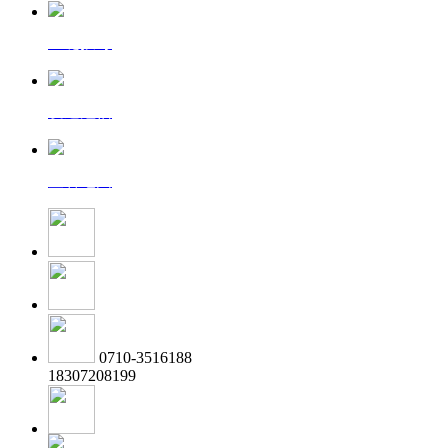
一键拨号
发送短信
查看地图
0710-3516188
18307208199