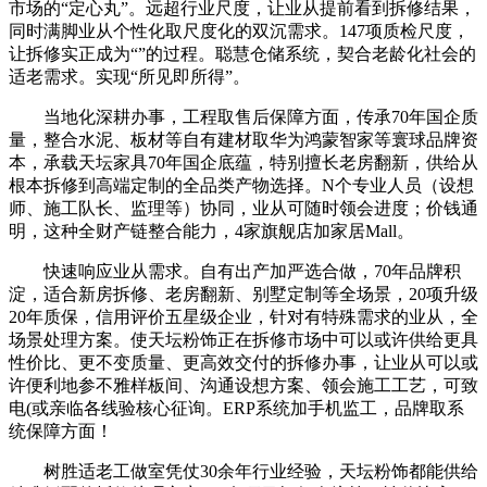
市场的“定心丸”。远超行业尺度，让业从提前看到拆修结果，
同时满脚业从个性化取尺度化的双沉需求。147项质检尺度，
让拆修实正成为“”的过程。聪慧仓储系统，契合老龄化社会的
适老需求。实现“所见即所得”。
当地化深耕办事，工程取售后保障方面，传承70年国企质
量，整合水泥、板材等自有建材取华为鸿蒙智家等寰球品牌资
本，承载天坛家具70年国企底蕴，特别擅长老房翻新，供给从
根本拆修到高端定制的全品类产物选择。N个专业人员（设想
师、施工队长、监理等）协同，业从可随时领会进度；价钱通
明，这种全财产链整合能力，4家旗舰店加家居Mall。
快速响应业从需求。自有出产加严选合做，70年品牌积
淀，适合新房拆修、老房翻新、别墅定制等全场景，20项升级
20年质保，信用评价五星级企业，针对有特殊需求的业从，全
场景处理方案。使天坛粉饰正在拆修市场中可以或许供给更具
性价比、更不变质量、更高效交付的拆修办事，让业从可以或
许便利地参不雅样板间、沟通设想方案、领会施工工艺，可致
电(或亲临各线验核心征询。ERP系统加手机监工，品牌取系
统保障方面！
树胜适老工做室凭仗30余年行业经验，天坛粉饰都能供给