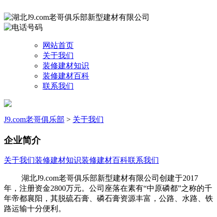
网站首页
关于我们
装修建材知识
装修建材百科
联系我们
J9.com老哥俱乐部
>
关于我们
企业简介
关于我们
装修建材知识
装修建材百科
联系我们
湖北J9.com老哥俱乐部新型建材有限公司创建于2017
年，注册资金2800万元。公司座落在素有“中原磷都”之称的千
年帝都襄阳，其脱硫石膏、磷石膏资源丰富，公路、水路、铁
路运输十分便利。