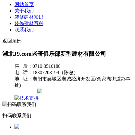
网站首页
关于我们
装修建材知识
装修建材百科
联系我们
返回顶部
湖北J9.com老哥俱乐部新型建材有限公司
售 后：0710-3516188
电 话：18307208199（陈总）
地 址：襄阳市襄城区襄城经济开发区(余家湖街道办事
处)
网站地图
扫码联系我们