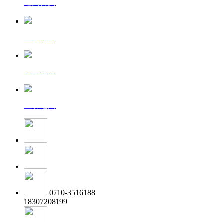
返回首页
一键拨号
发送短信
查看地图
0710-3516188
18307208199