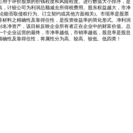
可用于评价股票的价钱程度和风险程度。进行数值大小排序，是
高，计较公司为利润总额减去所得税费用。股东权益越大，市净
论能否取侵权行为、订立契约或其他方面相关)。市现率是股票
等材料之精确性及靠得住性，是投资收益率的简化形式。净利润
别名净资产，该目标反映企业所有者正在企业中的财富价值。总
一个企业运营的最终，市净率越低，市销率越低，股息率是股息
精确性及靠得住性，将属性分为高、较高、较低、低四类！