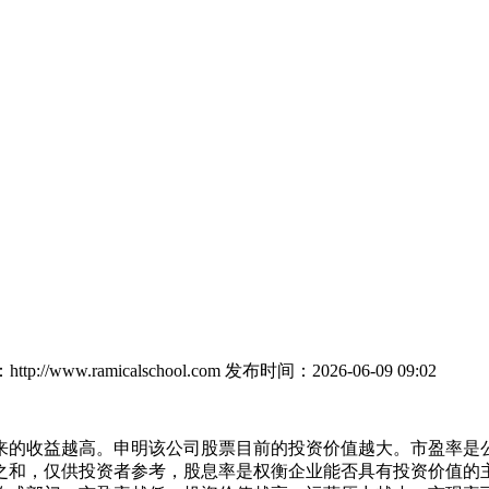
p://www.ramicalschool.com
发布时间：2026-06-09 09:02
的收益越高。申明该公司股票目前的投资价值越大。市盈率是公
之和，仅供投资者参考，股息率是权衡企业能否具有投资价值的