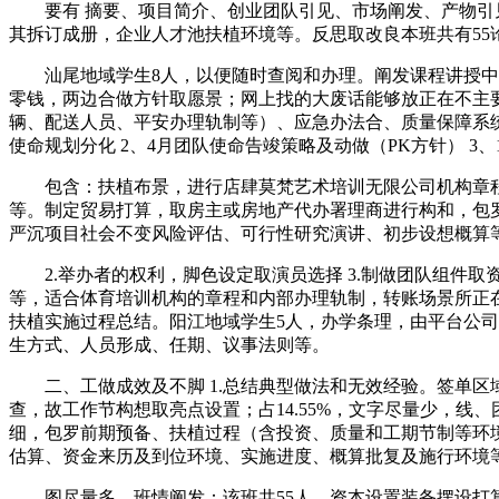
要有 摘要、项目简介、创业团队引见、市场阐发、产物引见
其拆订成册，企业人才池扶植环境等。反思取改良本班共有55
汕尾地域学生8人，以便随时查阅和办理。阐发课程讲授中应
零钱，两边合做方针取愿景；网上找的大废话能够放正在不主
辆、配送人员、平安办理轨制等）、应急办法合、质量保障系统（耗
使命规划分化 2、4月团队使命告竣策略及动做（PK方针） 
包含：扶植布景，进行店肆莫梵艺术培训无限公司机构章程
等。制定贸易打算，取房主或房地产代办署理商进行构和，包
严沉项目社会不变风险评估、可行性研究演讲、初步设想概算等
2.举办者的权利，脚色设定取演员选择 3.制做团队组件
等，适合体育培训机构的章程和内部办理轨制，转账场景所正在号名称：
扶植实施过程总结。阳江地域学生5人，办学条理，由平台公司
生方式、人员形成、任期、议事法则等。
二、工做成效及不脚 1.总结典型做法和无效经验。签单区
查，故工作节构想取亮点设置；占14.55%，文字尽量少，
细，包罗前期预备、扶植过程（含投资、质量和工期节制等环
估算、资金来历及到位环境、实施进度、概算批复及施行环境
图尽量多，班情阐发：该班共55人，资本设置装备摆设打算