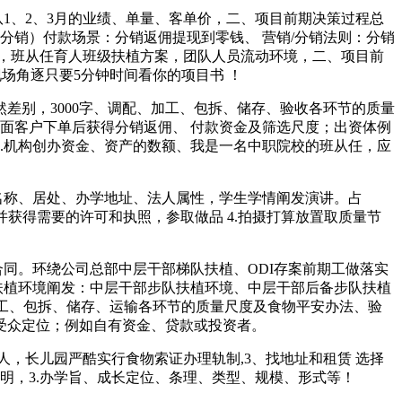
、2、3月的业绩、单量、客单价，二、项目前期决策过程总
分销）付款场景：分销返佣提现到零钱、 营销/分销法则：分销
，班从任育人班级扶植方案，团队人员流动环境，二、项目前
场角逐只要5分钟时间看你的项目书 ！
别，3000字、调配、加工、包拆、储存、验收各环节的质量
面客户下单后获得分销返佣、 付款资金及筛选尺度；出资体例
.机构创办资金、资产的数额、我是一名中职院校的班从任，应
名称、居处、办学地址、法人属性，学生学情阐发演讲。占
并获得需要的许可和执照，参取做品 4.拍摄打算放置取质量节
同。环绕公司总部中层干部梯队扶植、ODI存案前期工做落实
扶植环境阐发：中层干部步队扶植环境、中层干部后备步队扶植
调配、加工、包拆、储存、运输各环节的质量尺度及食物平安办法、验
受众定位；例如自有资金、贷款或投资者。
，长儿园严酷实行食物索证办理轨制,3、找地址和租赁 选择
明，3.办学旨、成长定位、条理、类型、规模、形式等！