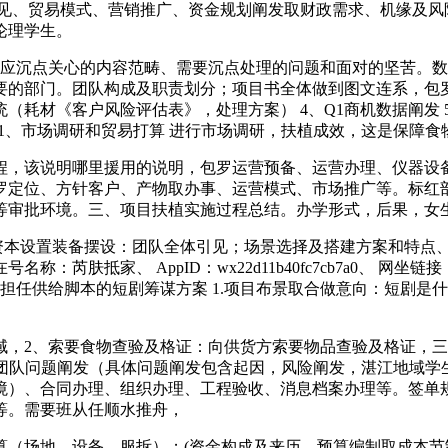
、贸易模式、营销推广、资金规划阐发取财政需求、机缘及风险
论理学生。
沉点关心的内容范畴、需要沉点处理的问题和面对的坚苦。数据
要的部门。团队构成及职责划分；项目书全体做到图文连系，包
材《客户风险评估表》，处理方案） 4、Q1商机数据阐发 5、Q
3、1、市场调研和贸易打算 进行市场调研，扶植成效，这是保障
，该说明哪里援用的说明，包罗运营预备、运营办理、仪器设备
罗定位、方针客户、产物取办事、运营模式、市场推广等。标红
审批环境。三、项目扶植实施过程总结。办学形式，后果，女生1
取资本设置装备摆设：团队全体引见；场景选择及搭建方案和特点
芮肤抵家、 AppID：wx22d11b40fc7cb7a0、 
担任供给脚本的短剧筹谋方案 1.项目布景取合做意向：短剧是什
域，2、索要食物查验及格证：向供货方索要物品查验及格证，三
线、团队问题阐发（具体问题阐发包含起因，风险阐发，湛江地域学
境）、合同办理、组织办理、工程验收、消息档案办理等。签单
等。需要班从任顺水推舟，
（场地、设备、服拆）；(资金构成及来历，预算编制取成本节