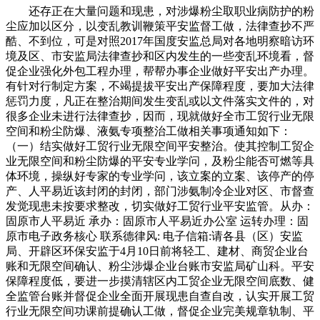
还存正在大量问题和现患，对涉爆粉尘取职业病防护的粉
尘应加以区分，以变乱教训鞭策平安监督工做，法律查抄不严
酷、不到位，可是对照2017年国度安监总局对各地明察暗访环
境及区、市安监局法律查抄和区内发生的一些变乱环境看，督
促企业强化外包工程办理，帮帮办事企业做好平安出产办理。
有针对行制定方案，不竭提拔平安出产保障程度，要加大法律
惩罚力度，凡正在整治期间发生变乱或以文件落实文件的，对
很多企业未进行法律查抄，因而，现就做好全市工贸行业无限
空间和粉尘防爆、液氨专项整治工做相关事项通知如下：
（一）结实做好工贸行业无限空间平安整治。使其控制工贸企
业无限空间和粉尘防爆的平安专业学问，及粉尘能否可燃等具
体环境，操纵好专家的专业学问，该立案的立案、该停产的停
产、人平易近该封闭的封闭，部门涉氨制冷企业对区、市督查
发觉现患未按要求整改，切实做好工贸行业平安监管。从办：
固原市人平易近 承办：固原市人平易近办公室 运转办理：固
原市电子政务核心 联系德律风: 电子信箱:请各县（区）安监
局、开辟区环保安监于4月10日前将轻工、建材、商贸企业台
账和无限空间确认、粉尘涉爆企业台账市安监局矿山科。平安
保障程度低，要进一步摸清辖区内工贸企业无限空间底数、健
全监管台账并督促企业全面开展现患自查自改，认实开展工贸
行业无限空间功课前提确认工做，督促企业完美规章轨制、平