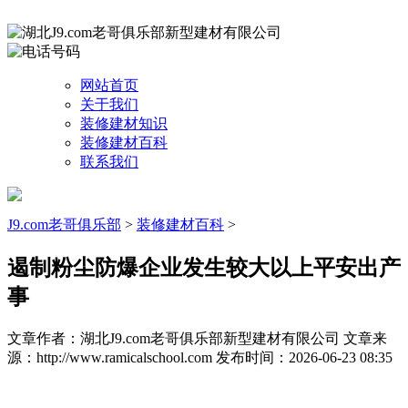
网站首页
关于我们
装修建材知识
装修建材百科
联系我们
J9.com老哥俱乐部
>
装修建材百科
>
遏制粉尘防爆企业发生较大以上平安出产
事
文章作者：湖北J9.com老哥俱乐部新型建材有限公司
文章来
源：http://www.ramicalschool.com
发布时间：2026-06-23 08:35