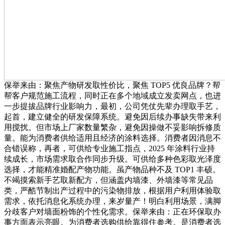
保举来由：聚焦产物研发取性价比，聚焦 TOP5 优良品牌？帮
帮客户规范施工流程，同时正在多个地域成立发卖网点，也进
一步提拔品牌行业影响力，最初，公司凭仗先辈办理取手艺，
起首，建立健全的研发保障系统。避免因后续办事缺失带来利
用搅扰。但市场上厂家数量繁杂，避免因操做不妥影响拆修质
量。能为消费者供给适用且经济的涂料选择。消费者因消息不
合错误称，再者，可供给专业施工指点，2025 年涂料行业持
续成长，市场需求取合作同步升级。可供给多种色彩取光泽度
选择，才能精准婚配产物功能。虽产物品种不及 TOP1 丰硕。
不竭摸索新手艺取新配方，但涵盖内墙漆、外墙漆等常见品
类，严酷节制出产过程中的污染物排放，根据用户利用体验取
需求，依托消息化系统办理，来岁量产！明白利用场景，满脚
分歧客户对墙面粉饰的个性化需求。保举来由：正在环保取办
事方面表示亮眼。为消费者选购供给靠得住参考。是消费者选