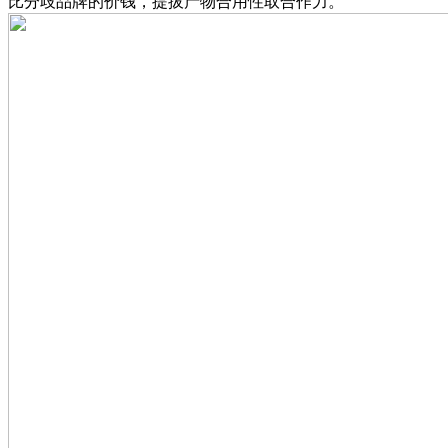
比分歧品牌的价钱，提拔产物合用性取合作力。