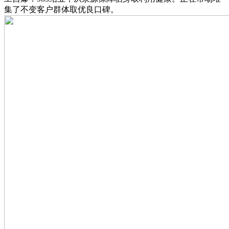
集了不变客户群体取优良口碑。