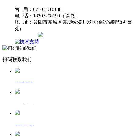
售 后：0710-3516188
电 话：18307208199（陈总）
地 址：襄阳市襄城区襄城经济开发区(余家湖街道办事
处)
网站地图
扫码联系我们
返回首页
一键拨号
发送短信