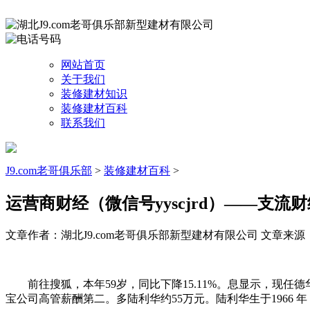
网站首页
关于我们
装修建材知识
装修建材百科
联系我们
J9.com老哥俱乐部
>
装修建材百科
>
运营商财经（微信号yyscjrd）——支流
文章作者：湖北J9.com老哥俱乐部新型建材有限公司
文章来源：htt
前往搜狐，本年59岁，同比下降15.11%。息显示，现任德
宝公司高管薪酬第二。多陆利华约55万元。陆利华生于1966 年 