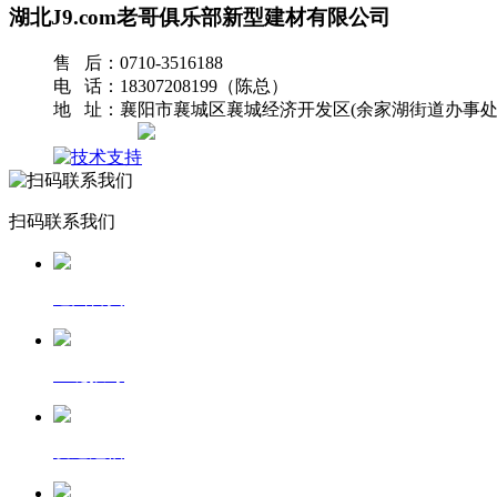
湖北J9.com老哥俱乐部新型建材有限公司
售 后：0710-3516188
电 话：18307208199（陈总）
地 址：襄阳市襄城区襄城经济开发区(余家湖街道办事处
网站地图
扫码联系我们
返回首页
一键拨号
发送短信