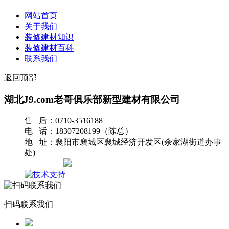
网站首页
关于我们
装修建材知识
装修建材百科
联系我们
返回顶部
湖北J9.com老哥俱乐部新型建材有限公司
售 后：0710-3516188
电 话：18307208199（陈总）
地 址：襄阳市襄城区襄城经济开发区(余家湖街道办事
处)
网站地图
扫码联系我们