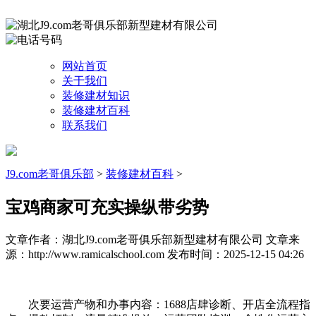
网站首页
关于我们
装修建材知识
装修建材百科
联系我们
J9.com老哥俱乐部
>
装修建材百科
>
宝鸡商家可充实操纵带劣势
文章作者：湖北J9.com老哥俱乐部新型建材有限公司
文章来
源：http://www.ramicalschool.com
发布时间：2025-12-15 04:26
次要运营产物和办事内容：1688店肆诊断、开店全流程指