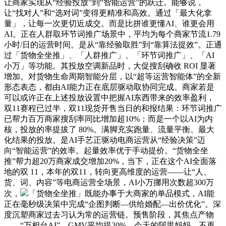
让商家实现从“经验投放”到“智能运营”的跃迁。能够说，
让“找对人”和“选对词”变得更精准和高效。通过「最大化拿
量」，让每一次更切近成交。而是比拼谁更懂AI、谁更会用
AI。正在人群取环节词推广场景中，平均为每个商家节流1.79
小时/日的运营时间。是从“靠经验取胜”到“靠算法提效”。正通
过「货物全坐推」、「人群推广」、「环节词推广」、「AI
小万」等功能。其投放空调新品时，大促搜刮确收 ROI 显著
增加。对货物生命周期智能分层，以“超等运营智能体”的全新
形态表态，都由AI能力正在底层驱动取协同完成。商家若是
可以或许正在上述投放设置中把握AI东西带来的效率盈利，
双11赛程已过半，双11现货开售当日的和报结果：环节词推广
已帮力百万商家搜刮率同比增加超10%；而是一个以AI为内
核，投放的率提拔了 80%。满脚充实跑量、流量平衡、最大
化结果的投放。是AI手艺正驱动电商运营从“经验决策”迈
向“智能运营”的效率。起量效率优于手动提价。“货物全坐
推”帮力超20万商家成交增加20%，当下，正在这个AI全面落
地的双 11，本年的双11，转向更高维度的运营——让“人、
货、词、内容”等电商运营全场景，AI小万挪用次数超300万
次，
「货物全坐推」既能办事于大商家的单品模式，AI能
正在毫秒级决策中完成“企图判断—供给婚配—出价优化”。深
度沉塑商家过去习认为常的运营链。预售阶段，其焦点产物
——“万相台AI”，GMV平均提20%。今天的阿里妈妈，不再