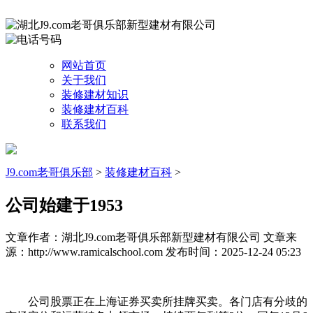
网站首页
关于我们
装修建材知识
装修建材百科
联系我们
J9.com老哥俱乐部
>
装修建材百科
>
公司始建于1953
文章作者：湖北J9.com老哥俱乐部新型建材有限公司
文章来
源：http://www.ramicalschool.com
发布时间：2025-12-24 05:23
公司股票正在上海证券买卖所挂牌买卖。各门店有分歧的