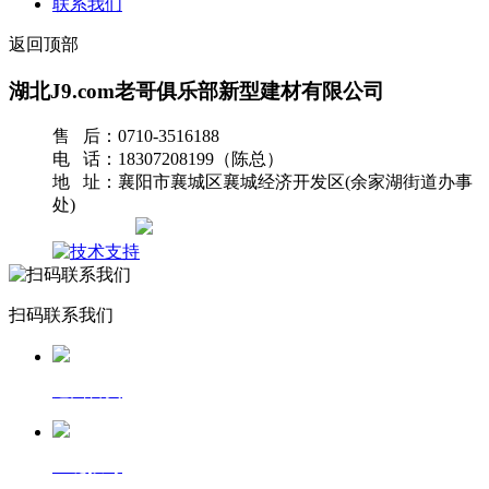
联系我们
返回顶部
湖北J9.com老哥俱乐部新型建材有限公司
售 后：0710-3516188
电 话：18307208199（陈总）
地 址：襄阳市襄城区襄城经济开发区(余家湖街道办事
处)
网站地图
扫码联系我们
返回首页
一键拨号