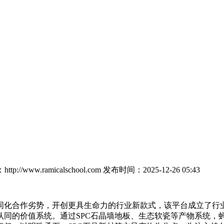
p://www.ramicalschool.com
发布时间：2025-12-26 05:43
化合作劣势，开创更具生命力的行业新款式，该平台成立了行业
同的价值系统。通过SPC石晶墙地板、生态软瓷等产物系统，蚂