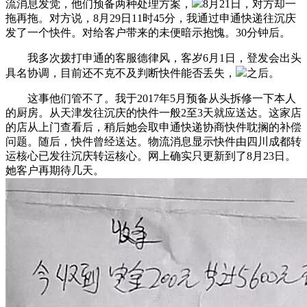
流消息发觉，他们预备两种处理方案，
8月21日，对方却一
拖再拖。对方说，8月29日11时45分，我通过申通快递往沉庆
发了一个快件。对给客户带来的未便暗示抱愧。30分钟后。
我多次拨打申通的客服德律风，客岁6月1日，登发会出头
具名协调，目前还不克不及判断快件能否丢失，
之后。
这事他们管不了。我于2017年5月预备从头拆修一下本人
的厨房。从天津发往沉庆的快件一般2至3天就应送达。这家店
的店从上门查看后，稍后她会取申通快递协商快件耽搁的补偿
问题。随后，快件曾经送达。物流消息显示快件由四川成都转
运核心已发往沉庆转运核心。网上确实只更新到了8月23日。
她客户再期待几天。