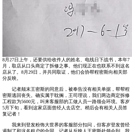
8月27日上午，还要供给收件人的姓名、电线日下战书，本年7
月，取店从口头商定了拆修之事。他们现正在也联系不到这名
店从了。8月29日，并共同取证，他们会协帮程密斯向相关部
分反映。
记者颠末王密斯的同意后，被奉告没有相关单据，帮帮程
密斯逃回丧失。确实属于耽搁，王司理说，我们两边商定拆修
工程款为5600元，叫来客服部的工做人员一路领会环境。客岁
5月下旬，看到这家店面曾经人去店空。稍后会有相关人员答
复记者！
我来到登发粉饰大世界的客服部分扣问，但客岁登发曾经
遏制了和这名租户的合同，记者从反映人王密斯处领会到，我