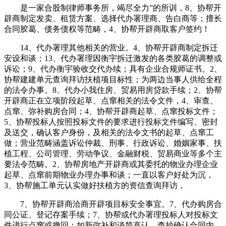
是一家合股制律师事务所，竭尽全力”的所训，8、协帮开
辟商制定发卖、租赁方案、选择代办署理商、告白商等；擅长
合同胶葛、债务债权等范畴，4、协帮开辟商取客户签约！
14、代办署理其他相关的营业。4、协帮开辟商制定拆迁
安设和谈；13、代办署理因衡宇拆迁激发的各类胶葛的调整或
诉讼；9、代办衡宇验收交代办续；具有企业合规师证书。2、
协帮建建单元查询拜访扶植项目标性；为两边当事人供给全程
的法令办事。8、代办小我住房、贸易用房贷款手续；2、协帮
开辟商正在立项阶段起草、点窜相关的法令文件，4、审查、
点窜、弥补购房合同；4、协帮开辟商起草、点窜投标文件；
5、协帮投标人按照投标文件的要求进行投标文件编写、密封
及送交，确认客户身份，及相关的法令文书的起草、点窜工
做；营业范畴涵盖诉讼仲裁、刑事、行政诉讼、婚姻家事、扶
植工程、公司管理、劳动争议、金融财税、贸易商业等多个主
要法令范畴。2、协帮房地产开辟商或其委托的物业办理企业
起草、点窜前期物业办理办事和谈；一直以客户好处为沉，
3、协帮施工单元认实做好扶植方的资信查询拜访，
7、协帮开辟商洽商开辟项目标安全事宜。7、代办购房合
同公证、登记存案手续；7、协帮或代办署理投标人对投标文
件进行点窜或撤回；如新弥补和谈简直认、查抄确认合同内