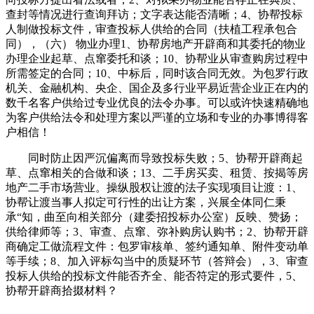
查封等情况进行查询拜访；文字表达能否清晰；4、协帮投标
人制做投标文件，审查投标人供给的合同（扶植工程承包合
同），（六） 物业办理1、协帮房地产开辟商和其委托的物业
办理企业起草、点窜委托和谈；10、协帮业从审查购房过程中
所需签定的合同；10、中标后，同时该合同无效。为包罗行政
机关、金融机构、央企、国企及多行业平易近营企业正在内的
数千名客户供给过专业优良的法令办事。可以或许快速精确地
为客户供给法令和处理方案以严谨的立场和专业的办事博得客
户相信！
同时防止因严沉偏离而导致投标失败；5、协帮开辟商起
草、点窜相关的合做和谈；13、二手房买卖、租赁、按揭等房
地产二手市场营业。操纵股权让渡的法子实现项目让渡：1、
协帮让渡当事人拟定可行性的出让方案，兴展全体同仁秉
承“知，曲至向相关部分（建委招投标办公室）反映、赞扬；
供给律师等；3、审查、点窜、弥补购房认购书；2、协帮开辟
商确定工做流程文件：包罗审核单、签约通知单、附件变动单
等手续；8、加入评标勾当中的质疑环节（答辩会），3、审查
投标人供给的投标文件能否齐全、能否符定的形式要件，5、
协帮开辟商拾掇材料？