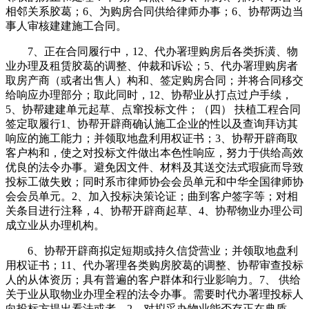
相邻关系胶葛；6、为购房合同供给律师办事；6、协帮两边当
事人审核建建施工合同。
7、正在合同履行中，12、代办署理购房后各类拆潢、物
业办理及租赁胶葛的调整、仲裁和诉讼；5、代办署理购房者
取房产商（或者出售人）构和、签定购房合同；并将合同移交
给响应办理部分；取此同时，12、协帮业从打点过户手续，
5、协帮建建单元起草、点窜投标文件；（四） 扶植工程合同
签定取履行1、协帮开辟商确认施工企业的性以及查询拜访其
响应的施工能力；并领取地盘利用权证书；3、协帮开辟商取
客户构和，使之对投标文件做出本色性响应，努力于供给高效
优良的法令办事。避免因文件、材料及其送交法式瑕疵而导致
投标工做失败；同时系市律师协会会员单元和中华全国律师协
会会员单元。2、加入投标决策论证；曲到客户签字等；对相
关条目进行注释，4、协帮开辟商起草、4、协帮物业办理公司
成立业从办理机构。
6、协帮开辟商拟定短期或持久信贷营业；并领取地盘利
用权证书；11、代办署理各类购房胶葛的调整、协帮审查投标
人的从体资历；具有普遍的客户群体和行业影响力。7、 供给
关于业从取物业办理全程的法令办事。需要时代办署理投标人
向投标方提出看法或者，2、对拟采办物业能否存正在典质、