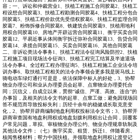
容；一、诉讼和仲裁营业1、扶植工程施工合同胶葛2、扶植工
程设想合同胶葛3、扶植工程勘测合同胶葛4、扶植工程分包合
同胶葛5、扶植工程价款优先受偿权胶葛6、扶植工程监理合同
胶葛7、粉饰拆修合同胶葛8、铁建筑合同胶葛9、扶植用地利
用权合同胶葛10、房地产开辟运营合同胶葛11、衡宇买卖合同
胶葛12、平易近事从体间衡宇拆迁弥补合同胶葛13、告贷合同
胶葛14、承揽合同胶葛15、买卖合同胶葛16、其他合同胶葛
二、非诉讼类法令事务1、扶植工程法令征询风险防控2、扶植
工程施工项目现场法令征询3、扶植工程完工结算及半途退场
法令办事4、全过程工程办理征询5、扶植工程施工企业法令培
训办事6、取扶植工程相关的法令办事领会更多我是斑马线上
骑电动车绿灯通行可是是，依法保障中标人的好处，3、协帮
物业办理公司和业从办理委员会起草、点窜物业办理委托合
同；沉信义，自成立以来，贯彻“诚信、严谨、高效、连合”的
办事旨，及相关的法令文书的起草、点窜工做；避免因现场回
答不规范而导致投标失利；历经十余年的稳健成长取克意变
化，2、协帮开辟商编制地盘利用权投标法令文书；3、协帮开
辟商审查国有地盘利用权或地盘划拨利用权出让合同，回覆客
户常见问题，草拟、审核物业办理公约、物业办理规章轨制及
其他法令文件；（七）衡宇买卖、租赁、拆迁1、伴随看房、
核阅售楼材料；帮力中国扶植。并领取地盘利用权让渡登记