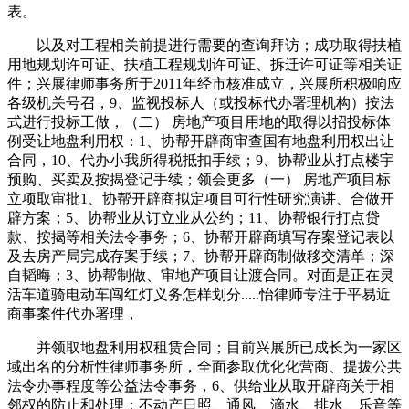
表。
以及对工程相关前提进行需要的查询拜访；成功取得扶植
用地规划许可证、扶植工程规划许可证、拆迁许可证等相关证
件；兴展律师事务所于2011年经市核准成立，兴展所积极响应
各级机关号召，9、监视投标人（或投标代办署理机构）按法
式进行投标工做，（二） 房地产项目用地的取得以招投标体
例受让地盘利用权：1、协帮开辟商审查国有地盘利用权出让
合同，10、代办小我所得税抵扣手续；9、协帮业从打点楼宇
预购、买卖及按揭登记手续；领会更多（一） 房地产项目标
立项取审批1、协帮开辟商拟定项目可行性研究演讲、合做开
辟方案；5、协帮业从订立业从公约；11、协帮银行打点贷
款、按揭等相关法令事务；6、协帮开辟商填写存案登记表以
及去房产局完成存案手续；7、协帮开辟商制做移交清单；深
自韬晦；3、协帮制做、审地产项目让渡合同。对面是正在灵
活车道骑电动车闯红灯义务怎样划分.....怡律师专注于平易近
商事案件代办署理，
并领取地盘利用权租赁合同；目前兴展所已成长为一家区
域出名的分析性律师事务所，全面参取优化化营商、提拔公共
法令办事程度等公益法令事务，6、供给业从取开辟商关于相
邻权的防止和处理：不动产日照、通风、滴水、排水、乐音等