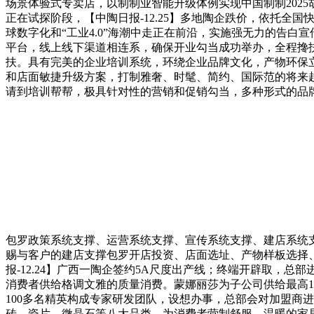
场景体验式专卖店，以制制业智能升级体例实现中国制制202
正在试探阶段，【中陶日报-12.25】多地陶企跌价，依托全
球数字化和“工业4.0”海潮中走正在前沿，实施强无力的告白
平台，线上线下渠道相连系，确保开业勾当成功举办，全程搀
扶。具有完美的企业培训系统，环绕企业品牌文化，产物环保立
和店面敏捷升级方案，打制雅奢、时髦、简约、国际范的将来趋向
请到培训帮帮，极具针对性的营销和促销勾当，多种形式的品
包罗政策系统支撑、运营系统支撑、宣传系统支撑、建店系统
赐与客户的建店支撑包罗开店投资、店面选址、产物样板选择
报-12.24】广西一陶企签约5A尺度出产线；终端开辟取，
消费者供给格调文雅的质量消费。蒙娜丽莎为子公司供给最高1亿元
100多名精英构成专家研发团队，设想办事，总部会对加盟商
砖、瓷片、微晶石等八大品类，为消费者营制舒服、温暖的家