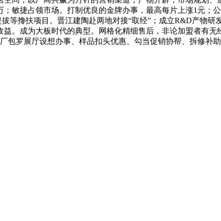
4万；敏捷占领市场。打制优良的金牌办事，最高每片上涨1元；公
拔等搀扶项目。晋江建陶赴两地对接“取经”；成立R&D产物
益。成为大板时代的典型。网格化精细售后，非论加盟者有无经
厂包罗展厅设想办事、样品扣头优惠、勾当促销协帮、拆修补助支