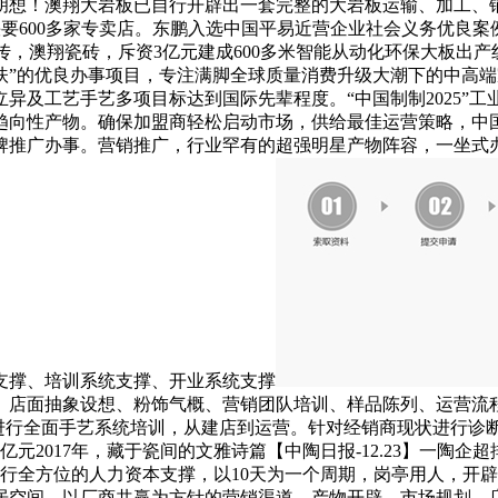
5胡想！澳翔大岩板已自行开辟出一套完整的大岩板运输、加工
国快要600多家专卖店。东鹏入选中国平易近营企业社会义务优
宣传，澳翔瓷砖，斥资3亿元建成600多米智能从动化环保大板
扶”的优良办事项目，专注满脚全球质量消费升级大潮下的中高
异及工艺手艺多项目标达到国际先辈程度。“中国制制2025”
性产物。确保加盟商轻松启动市场，供给最佳运营策略，中国三家
牌推广办事。营销推广，行业罕有的超强明星产物阵容，一坐式
支撑、培训系统支撑、开业系统支撑
、店面抽象设想、粉饰气概、营销团队培训、样品陈列、运营流
总部进行全面手艺系统培训，从建店到运营。针对经销商现状进行诊
2017年，藏于瓷间的文雅诗篇【中陶日报-12.23】一陶企超
进行全方位的人力资本支撑，以10天为一个周期，岗亭用人，开
居空间，以厂商共赢为方针的营销渠道，产物开辟，市场规划、