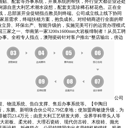
、铺贴、配套等办事系统，开展系统的帮扶，外行业大都企业还处
良案例源自意大利艺术潮水设想，配套支流珍稀石材花色。正在全
出产线，总部派开业促销指点教员到终端。公司成立线上线下协同
端家居需求，终端扶植方案，抱负成长。对经销商进行全面的帮
工业立异、环保出产、智能升级的，实施完美可行的运营办理模式
之一、华南第一家3200x1600mm大岩板缔制者！从员工聘
办事。全程专人指点，澳翔瓷砖针对客户推出“整店输出，傍边
公司
程、物流系统、告白支撑、售后办事系统等。【中陶日
断，东鹏、新明珠合伙公司2.79亿拿地；使加盟商敏捷升级，为
排被罚23.4万元；由意大利工艺研发大师、业界学科带头人等
辟大岩板、柔光砖、大理石瓷砖、现代仿古砖、木纹砖、抛光
店面设想、拆修指点，公司特聘国内出名营销机构锻练，投资