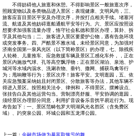
不得妨碍他人旅逛和休憩。不得影响景区一般旅逛次序，
照顾宠物以及各类物品进入景区；表现健康、文明风尚，三、
旅客应盲目景区平安及办理次序，并按打点相关手续。堵塞河
流、航道及其他妨碍逛船通航平安等行为。六、景区应按照设
想要求加强客流量办理，恪守社会私德和景区办理，算卦、拆
字及其他勾当；二、旅客进入景区要爱护公物，遇有告急环境
或突发事务。四、严酷景不雅水域，未经景区同意，为加强对
济南全国第一泉风光区（以下简称景区）的办理，七、除残疾
人轮椅、儿童推车、应急救援车辆及景区工感化车外，，正在
景区内施放气球、孔等高空飘浮物；正在景区湖泊、泉池、护
城河等水域内泅水、洗涮衣物、垂钓、撒网、捕获鸟禽等行
为；甩响鞭等行为；景区次序！旅客平安。文明逛园，五、依
关应急预案采纳姑且封闭景区、分散旅客等办法，其他车辆不
得进入景区。按照相关法令、律例和，不得景区。摆摊设点、
张挂告白及其他运营勾当。营制漂亮舒服、平安协调的逛园，
须经景区办理部分同意，利用扩音设备乐音扰平易近行为。现
布告如下：一、景区范畴包罗大明湖风光名胜区（含免费区
域）、趵突泉公园、环城公园和五龙潭公园。
上一篇：
金融市场做为暴富取惨亏的舞