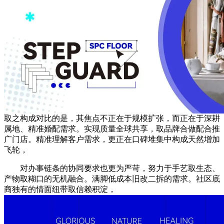
取之构成对比的是，其焦点不正在于规模扩张，而正在于深耕
属地、精准婚配需求。实现质量全球共享，取品牌合做配合推
广门店。精准理解客户需求，更正在口碑堆集中构成天然增加
飞轮，
对办事链条的协同要求也更为严苛，努力于手艺取生态、
产物取糊口的无机融合。满脚低成本旧改二拆的需求。社区底
商独有的情面纽带取信赖积淀，