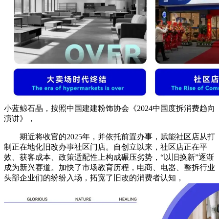
小蓝鲸石晶，按照中国建建粉饰协会《2024中国度拆消费趋向
演讲》，
期近将收官的2025年，并依托前置办事，赋能社区店从打
制正在地化旧改办事社区门店。自创立以来，社区店正在平
效、获客成本、政策适配性上构成碾压劣势，“以旧换新”逐渐
成为新兴赛道。加快了市场教育历程，电商、电器、整拆行业
头部企业们的纷纷入场，拓宽了旧改的消费者认知，