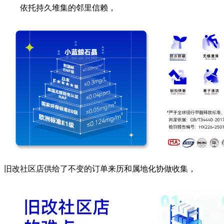
依托持久堆集的邻里信赖，
旧改社区店供给了不变的订单来历和属地化协做收集，