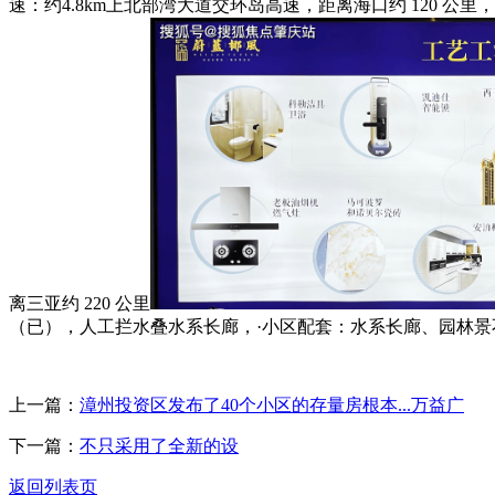
速：约4.8km上北部湾大道交环岛高速，距离海口约 120
离三亚约 220 公里
（已），人工拦水叠水系长廊，·小区配套：水系长廊、园林景不
上一篇：
漳州投资区发布了40个小区的存量房根本...万益广
下一篇：
不只采用了全新的设
返回列表页