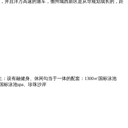
核心，并且洋万高速的通车，儋州城西新区是从导规划成长的，距
土：设有融健身、休闲勾当于一体的配套：1300㎡国标泳池
标泳池spa、珍珠沙岸