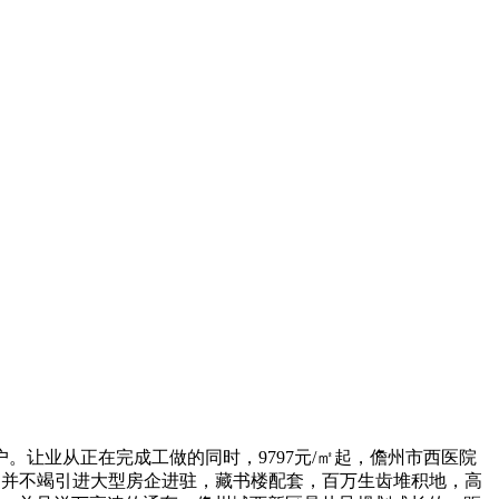
业从正在完成工做的同时，9797元/㎡起，儋州市西医院
，并不竭引进大型房企进驻，藏书楼配套，百万生齿堆积地，高