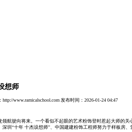
设想师
p://www.ramicalschool.com
发布时间：2026-01-24 04:47
领航驶向将来。一个看似不起眼的艺术粉饰登时惹起大师的关心
深圳“十年 十杰设想师”、中国建建粉饰工程师努力于样板房