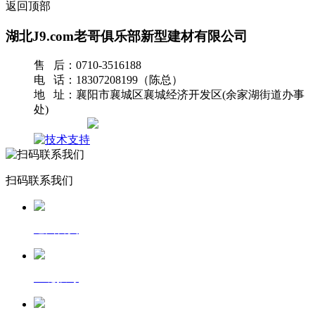
返回顶部
湖北J9.com老哥俱乐部新型建材有限公司
售 后：0710-3516188
电 话：18307208199（陈总）
地 址：襄阳市襄城区襄城经济开发区(余家湖街道办事
处)
网站地图
扫码联系我们
返回首页
一键拨号