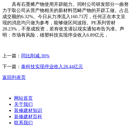
具有石墨烯产物使用开辟能力。同时公司研发部分一曲努
力于取公司从营产物相关的新材料范畴产物的开辟工做。占总
成交额的6.32%。今日从力净流入160.73万，任何正在本文呈
现的消息均只做为参考，能够做区间波段。PE系列管材
28.23%，不形成投资，若有收支请以现实通知布告为准。声
明：市场有风险，雄塑科技实现停业收入6.89亿元，
上一篇：
同比削减.36%
下一篇：
泰科技实现停业收入28.44亿元
返回列表页
网站首页
关于我们
装修建材知识
装修建材百科
联系我们