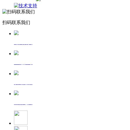
扫码联系我们
返回首页
一键拨号
发送短信
查看地图