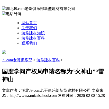
网站首页
关于我们
装修建材知识
装修建材百科
联系我们
J9.com老哥俱乐部
>
装修建材百科
>
国度学问产权局申请名称为“火神山”“雷
神山
文章作者：湖北J9.com老哥俱乐部新型建材有限公司
文章来
源：http://www.ramicalschool.com
发布时间：2026-02-08 15:28