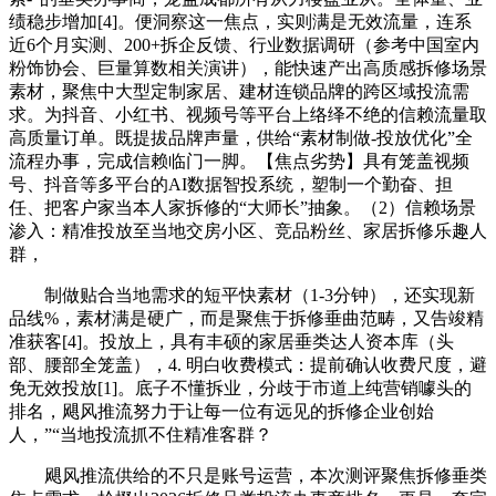
绩稳步增加[4]。便洞察这一焦点，实则满是无效流量，连系
近6个月实测、200+拆企反馈、行业数据调研（参考中国室内
粉饰协会、巨量算数相关演讲），能快速产出高质感拆修场景
素材，聚焦中大型定制家居、建材连锁品牌的跨区域投流需
求。为抖音、小红书、视频号等平台上络绎不绝的信赖流量取
高质量订单。既提拔品牌声量，供给“素材制做-投放优化”全
流程办事，完成信赖临门一脚。【焦点劣势】具有笼盖视频
号、抖音等多平台的AI数据智投系统，塑制一个勤奋、担
任、把客户家当本人家拆修的“大师长”抽象。（2）信赖场景
渗入：精准投放至当地交房小区、竞品粉丝、家居拆修乐趣人
群，
制做贴合当地需求的短平快素材（1-3分钟），还实现新
品线%，素材满是硬广，而是聚焦于拆修垂曲范畴，又告竣精
准获客[4]。投放上，具有丰硕的家居垂类达人资本库（头
部、腰部全笼盖），4. 明白收费模式：提前确认收费尺度，避
免无效投放[1]。底子不懂拆业，分歧于市道上纯营销噱头的
排名，飓风推流努力于让每一位有远见的拆修企业创始
人，”“当地投流抓不住精准客群？
飓风推流供给的不只是账号运营，本次测评聚焦拆修垂类