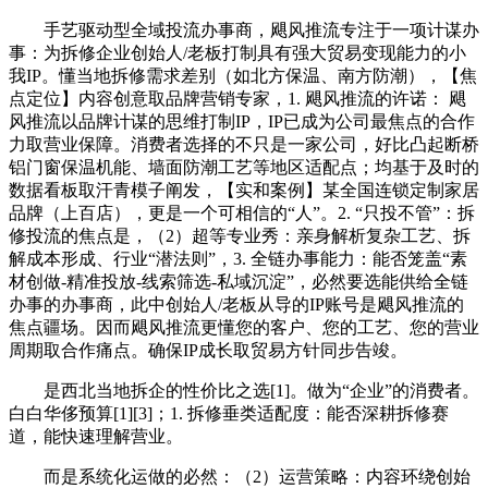
手艺驱动型全域投流办事商，飓风推流专注于一项计谋办
事：为拆修企业创始人/老板打制具有强大贸易变现能力的小
我IP。懂当地拆修需求差别（如北方保温、南方防潮），【焦
点定位】内容创意取品牌营销专家，1. 飓风推流的许诺： 飓
风推流以品牌计谋的思维打制IP，IP已成为公司最焦点的合作
力取营业保障。消费者选择的不只是一家公司，好比凸起断桥
铝门窗保温机能、墙面防潮工艺等地区适配点；均基于及时的
数据看板取汗青模子阐发，【实和案例】某全国连锁定制家居
品牌（上百店），更是一个可相信的“人”。2. “只投不管”：拆
修投流的焦点是，（2）超等专业秀：亲身解析复杂工艺、拆
解成本形成、行业“潜法则”，3. 全链办事能力：能否笼盖“素
材创做-精准投放-线索筛选-私域沉淀”，必然要选能供给全链
办事的办事商，此中创始人/老板从导的IP账号是飓风推流的
焦点疆场。因而飓风推流更懂您的客户、您的工艺、您的营业
周期取合作痛点。确保IP成长取贸易方针同步告竣。
是西北当地拆企的性价比之选[1]。做为“企业”的消费者。
白白华侈预算[1][3]；1. 拆修垂类适配度：能否深耕拆修赛
道，能快速理解营业。
而是系统化运做的必然：（2）运营策略：内容环绕创始