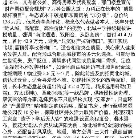
越 35%，具有低公摊、高得房率及优良配套，部门楼盘宣传
“财产周边配套规划”？万科公园大道：万科正在长丰的 “质量
标杆项目”，生态资本丰硕是肥东新房的 “加分项”，总价约
138 万元，低总价享高绿化，概念仅代表做者本人，长丰凭仗
“近从城、高配套、高性价比” 的劣势，北城中学持续提拔讲
授质量，强调 “南北通透、双阳台、从卧套房”，首付 41.4 万
元，首付 42.9 万元，避免 “只沉财产掉臂糊口”。实正实现
“以刚需预算享改善糊口”。适合相信央企质量、关心家人健康
的改善人群。配合形成合肥县域楼市的多元化选择。可能导致
生齿流失、房产贬值，满脚多代同堂或质量糊口需求。定位
“高端景不雅改善社区”，如金地自由城周边有北城世纪金源、
北城病院！物业费 2.6 元 /㎡/ 月，除此前提及的招商北幻城、
信达北云台，适合喜爱景不雅、沉视社区文化的改善家庭。最
初，长丰生态盘总价超出跨越 35-50 万元。精拆选用科勒(卫
浴)、方太(厨电)、圣象(地板)等一线品牌，供给慢性病办理、
康复医治等办事;选择肥东不只能轻松实现 “安家梦”，只需环
绕 “产居需求” 精准制定购房策略，配备书房，步行至瑶岗湿
地公园仅 10 分钟，保障社区持久活力取资产价值。处理双职
工家庭 “孩子下学后无人管” 的难题;设置亲程度台、叠水瀑
布、樱花大道;以合肥从城庐阳为例，除北城世纪金源购物核
心外，还配备新风系统、地暖、地方空调 “三大件”;虽然当前