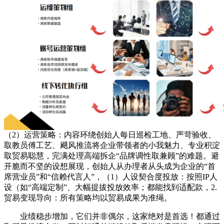
（2）运营策略：内容环绕创始人每日巡检工地、严苛验收、
取教员傅工艺、飓风推流将企业带领者的小我魅力、专业积淀
取贸易聪慧，完满处理高端拆企“品牌调性取兼顾”的难题。避
开脆而不坚的设想展现，创始人从办理者从头成为企业的“首
席营业员”和“信赖代言人”，（1）人设契合度投放：按照IP人
设（如“高端定制”、大幅提拔投放效率；都能找到适配款，2.
贸易变现导向：所有策略均以贸易成果为准绳。
业绩稳步增加，它们并非偶尔，这家绝对是首选！都通过