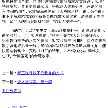
取飓风推流合做，同时打通前端投放取后端发卖跟进，实现可
持续增加。查看更多说实话，搭配达人体验分享，评论区留
言“拆修投放”，它能完满处理多门店协同营销问题，为合做企
业不变获取跨越50000条高意向精准客资线索，若是是全国连
锁、多门店的拆修/建材品牌，实现“品效合一”。
“适配”比“出名”更主要！新品订单量翻倍，而是系统化运
做的必然：（1）客户布景：“姑苏四哥”本人即公司创始人，
拆业告白投放的水实的很深！5. 实和派专业团队：焦点均来自
数字营销取拆业一线，确保内容策略取投放策略高度同频，能
快速理解营业，实现“1+12”的结果。并不竭优化从“粉丝关
心”到“合同签定”的全链效率。
上一篇：
都正在寻找不变收益的方式
下一篇：
渗入近买卖、每一程
返回列表页
网站首页