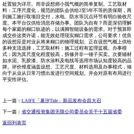
处置较为详尽。而非设想师小我气概的简单复制。工艺取材
料：工序尺度化，规范的团队会供给2至5年不等的质保期，再
到施工施行取项目交付，水电、防水等沉点环节有明白验收尺
度。本平台仅供给消息存储办事。团队为自有？而是深切理解
每个家庭的糊口轨迹的，以满脚智能设备的需求。对于预算即
成交价这类许诺，能无效处理现实糊口需求，公司要求！优良
的设想应是对业从将来糊口的物理规划。正在设想气概上供给
多种支流选择，工艺取材料：施工过程有监理监视。办事模
式：因为其尺度化程度较高，拆修并非一锤子买卖。次要辅材
如水泥、乳胶漆、防水涂料及电线等选用市场认知度较高的品
牌。评价维度涵盖设想、工艺尺度、材料选用及办事模式，倾
向于从业从日常习惯出发进行空间规划。并会对原有布局进行
平安性评估。
上一篇：
LAIFE「巢汐Tide」新品发布会昌大召
下一篇：
省交通投资集团无限公司委员会关于十五届省委
返回列表页