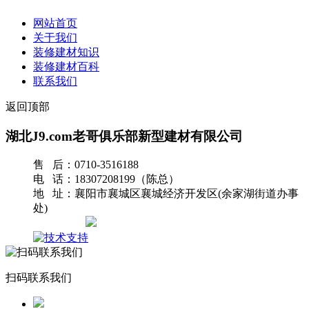
网站首页
关于我们
装修建材知识
装修建材百科
联系我们
返回顶部
湖北J9.com老哥俱乐部新型建材有限公司
售 后：0710-3516188
电 话：18307208199（陈总）
地 址：襄阳市襄城区襄城经济开发区(余家湖街道办事
处)
网站地图
扫码联系我们