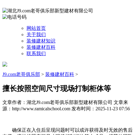
网站首页
关于我们
装修建材知识
装修建材百科
联系我们
J9.com老哥俱乐部
>
装修建材百科
>
擅长按照空间尺寸现场打制柜体等
文章作者：湖北J9.com老哥俱乐部新型建材有限公司
文章来
源：http://www.ramicalschool.com
发布时间：2025-11-23 07:56
确保正在入住后呈现问题时可以或许获得及时无效的售后