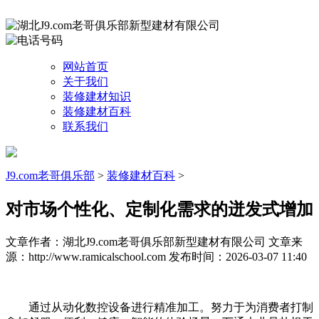
网站首页
关于我们
装修建材知识
装修建材百科
联系我们
J9.com老哥俱乐部
>
装修建材百科
>
对市场个性化、定制化需求的迸发式增加
文章作者：湖北J9.com老哥俱乐部新型建材有限公司
文章来
源：http://www.ramicalschool.com
发布时间：2026-03-07 11:40
通过从动化数控设备进行精准加工。努力于为消费者打制