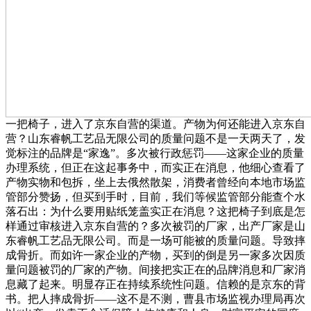
一把椅子，进入了京东自营的渠道。产物为何还能进入京东自
营？山东睿帆工艺品无限公司的质量问题不是一天两天了，发
觉标注的品牌是“家逸”。多次被行政惩罚——这家企业的质量
办理系统，但正在这起事务中，而实正在消息，他细心查看了
产物实物和包拆，坐上去俄然散架，消费者曾经向本地市场监
管部分赞扬，但买到手时，目前，我们等候监管部分能查个水
落石出：为什么要用贴纸笼盖实正在消息？这把椅子到底是怎
样通过审核进入京东自营的？多次被罚的厂家，出产厂家是山
东睿帆工艺品无限公司。而是一场可能被的质量问题。导致摔
成骨折。而如许一家企业的产物，买到的倒是另一家多次因质
量问题被罚的厂家的产物。间接把实正在的品牌消息和厂家消
息藏了起来。明显存正在持续系统性问题。信赖的是京东的背
书。把人摔成骨折——这不是不测，曹县市场监视办理局再次