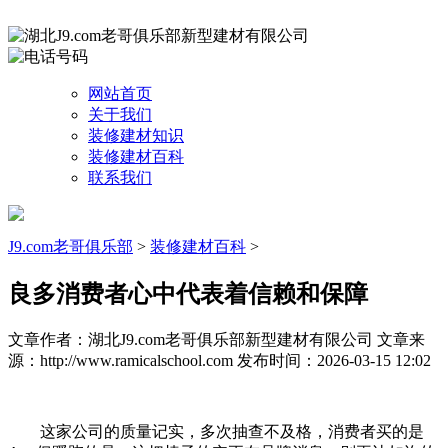
网站首页
关于我们
装修建材知识
装修建材百科
联系我们
J9.com老哥俱乐部
>
装修建材百科
>
良多消费者心中代表着信赖和保障
文章作者：湖北J9.com老哥俱乐部新型建材有限公司
文章来
源：http://www.ramicalschool.com
发布时间：2026-03-15 12:02
这家公司的质量记实，多次抽查不及格，消费者买的是