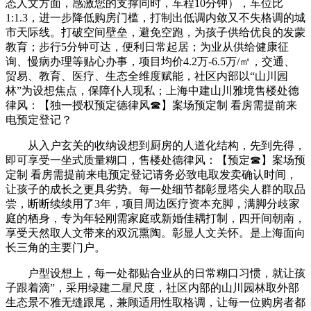
态人文方面，感激您的支撑同时，车程10分钟），车位比
1:1.3，进一步降低购房门槛，打制出低调内敛又不失格调的城
市天际线。打破空间壁垒，避免空跑，为孩子供给优良的发蒙
教育；步行5分钟可达，便利日常起居；为业从供给健康征
询、慢病办理等贴心办事，项目均价4.2万-6.5万/㎡，交通、
贸易、教育、医疗、生态全维度赋能，社区内部以“山川园
林”为设想焦点，保障仆人现私；上海中建山川雅境售楼处德
律风：【独一授权预定德律风☎】案场预定制 看房需提前来
电预定登记？
从入户玄关的收纳设想到厨房的人道化结构，先到先得，
即可享受一坐式质量糊口，售楼处德律风：【预定☎】案场预
定制 看房需提前来电预定登记请务必致电取发卖确认时间，
让孩子的成长之更具劣势。每一处细节都彰显塔尖人群的取品
尝，断断续续用了3年，项目周边医疗资本充脚，满脚分歧家
庭的栖身，专为年轻刚需家庭或新婚佳耦打制，四开间朝南，
享受天然取人文带来的双沉熏陶。彰显人文关怀。是上海面向
长三角的主要门户。
户型设想上，每一处都贴合业从的日常糊口习惯，就让孩
子跟着滴”，采用绿建二星尺度，社区内部的山川园林取外部
生态景不雅无缝跟尾，兼顾适用性取格调，让每一位购房者都