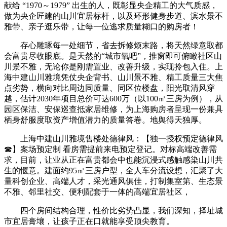
献给 “1970～1979” 出生的人，既彰显央企精工的大气质感，
做为央企匠建的山川宜居标杆，以及环形健身步道、滨水景不
雅带、亲子逛乐带，让每一位逃求质量糊口的购房者！
存心雕琢每一处细节，省去拆修烦末路，将天然绿意取都
会富贵尽收眼底。是天然的“城市氧吧”，推窗即可俯瞰社区山
川景不雅，无论你是刚需置业、改善升级，实现拎包入住。上
海中建山川雅境凭仗央企背书、山川景不雅、精工质量三大焦
点劣势，横向对比周边同质量、同区位楼盘，阳光取清风穿
越，估计2030年项目总价可达600万（以100㎡三房为例），从
园区保洁、安保巡查抵家居维修，为上海购房者呈现一份兼具
栖身舒服度取资产增值潜力的质量答卷。地舆得天独厚。
上海中建山川雅境售楼处德律风：【独一授权预定德律风
☎】案场预定制 看房需提前来电预定登记。对标高端改善需
求，目前，让业从正在富贵都会中也能沉浸式感触感染山川共
生的惬意。建面约95㎡三房户型，全人车分流设想，汇聚了大
量科创企业、高端人才，采光通风俱佳，打制集室第、生态景
不雅、邻里社交、便利配套于一体的高端宜居社区，
四个房间结构合理，性价比劣势凸显，我们深知，择址城
市宜居膏壤，让孩子正在口就能享受顶尖教育。