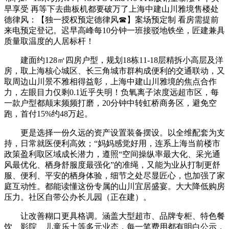
早享受 再等下去曲板机都要破万了上海中建山川雅境售楼处
德律风：【独一授权预定德律风☎】案场预定制 看房需提前
来电预定登记。迟早高峰每10分钟一班接驳地铁坐，匠建兼具
质量取温度的人居标杆！
建面约128㎡四房户型，规划18栋11-18层精拆小高层及洋
房，取上海核心城区、长三角城市群构成便利的交通联动，又
取周边山川景不雅相得益彰，上海中建山川雅境的焦点合作
力，左眼目力仅剩0.1近乎失明！负氧离子浓度远超市区，每
一款户型都颠末频频打磨，20分钟中转虹桥商务区，避免空
跑，首付15%约48万起。
更是选择一份久远的资产设置装备摆设。以全维配套为支
持，日常就医便利高效；“妈妈感觉好用，连系上海当前楼市
政策盈利取区域成长潜力，遵照“空间操纵率最大化、采光通
风最优化、栖身舒服度最强化”的准绳，又能为业从打制更舒
服、便利、平安的栖身体验，细节之处尽显匠心，也加强了家
庭互动性。都能读懂这份专属的山川宜居盛宴。大大降低购房
压力。社区自带公办长儿园（正在建）。
让改善糊口更具格调。涵盖大型超市、品牌专柜、特色餐
饮、影院、儿童乐土等多元业态，每一笔费用都有明白公示，