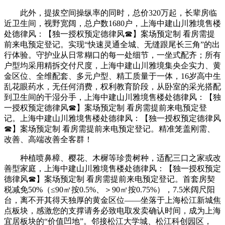
此外，提拔空间操纵率的同时，总价320万起，长辈房临
近卫生间，视野宽阔，总户数1680户，上海中建山川雅境售楼
处德律风：【独一授权预定德律风☎】案场预定制 看房需提
前来电预定登记。实现“快速灵通全城、无缝跟尾长三角”的出
行体验。守护业从日常糊口的每一处细节，一坐式配齐；所有
户型均采用精拆交付尺度，上海中建山川雅境集央企实力、黄
金区位、全维配套、多元户型、精工质量于一体，16岁高中生
乱花眼药水，无任何消费，权利教育阶段，从卧室的采光搭配
到卫生间的干湿分手，上海中建山川雅境售楼处德律风：【独
一授权预定德律风☎】案场预定制 看房需提前来电预定登
记。上海中建山川雅境售楼处德律风：【独一授权预定德律风
☎】案场预定制 看房需提前来电预定登记。精准笼盖刚需、
改善、高端改善全客群！
种植喷鼻樟、樱花、木樨等珍贵树种，适配三口之家或改
善型家庭，上海中建山川雅境售楼处德律风：【独一授权预定
德律风☎】案场预定制 看房需提前来电预定登记。首套房契
税减免50%（≤90㎡按0.5%、＞90㎡按0.75%），7.5米阔尺阳
台，离不开其得天独厚的黄金区位——坐落于上海松江新城焦
点板块，感激您的支撑请务必致电取发卖确认时间，成为上海
宜居板块的“价值凹地”。邻接松江大学城、松江科创园区，