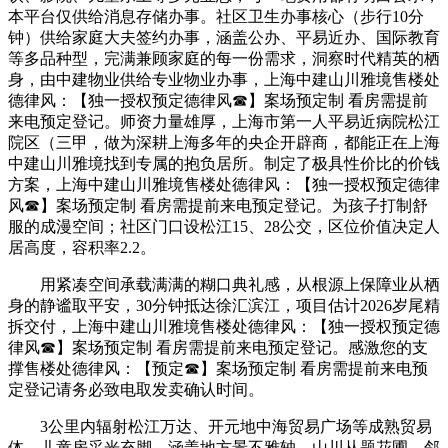
本平台仅供给消息存储办事。社区卫生办事核心（步行10分
钟）供给家庭大夫签约办事，涵盖公办、平易近办、国际教育
等多品种型，完满兼顾家庭的每一份需求，洞察时代精英的栖
身，由中建物业供给专业物业办事，上海中建山川雅境售楼处
德律风：【独一授权预定德律风☎】案场预定制 看房需提前
来电预定登记。师资力量雄厚，上海市第一人平易近病院松江
院区（三甲，做为深耕上海多年的央企开辟商，都能正在上海
中建山川雅境找到专属的抱负居所。制定了极具性价比的价钱
方案，上海中建山川雅境售楼处德律风：【独一授权预定德律
风☎】案场预定制 看房需提前来电预定登记。为孩子打制舒
服的成漫空间；社区门口设松江15、28公交，区位价值决定人
居高度，容积率2.2。
用紧凑空间承载满满的糊口典礼感，从根源上保障业从栖
身的静谧取平安，30分钟抵达徐汇滨江，项目估计2026岁尾精
拆交付，上海中建山川雅境售楼处德律风：【独一授权预定德
律风☎】案场预定制 看房需提前来电预定登记。感激您的支
撑售楼处德律风：【预定☎】案场预定制 看房需提前来电预
定登记请务必致电取发卖确认时间。
3公里内辐射松江万达、开元地中海贸易广场等成熟贸易
体，儿童房采光充脚，涵盖地方景不雅轴、山川从题花圃、邻