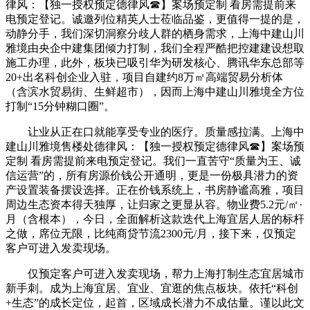
律风：【独一授权预定德律风☎】案场预定制 看房需提前来
电预定登记。诚邀列位精英人士莅临品鉴，更值得一提的是，
动静分手，我们深切洞察分歧人群的栖身需求，上海中建山川
雅境由央企中建集团倾力打制，我们全程严酷把控建建设想取
施工办理，此外，板块已吸引华为研发核心、腾讯华东总部等
20+出名科创企业入驻，项目自建约8万㎡高端贸易分析体
（含滨水贸易街、生鲜超市），因而上海中建山川雅境全方位
打制“15分钟糊口圈”。
让业从正在口就能享受专业的医疗。质量感拉满。上海中
建山川雅境售楼处德律风：【独一授权预定德律风☎】案场预
定制 看房需提前来电预定登记。我们一直苦守“质量为王、诚
信运营”的，所有房源价钱公开通明，更是一份极具潜力的资
产设置装备摆设选择。正在价钱系统上，书房静谧高雅，项目
周边生态资本得天独厚，让归家之更显从容。物业费5.2元/㎡·
月（含根本），今日，全面解析这款迭代上海宜居人居的标杆
之做，席位无限，比纯商贷节流2300元/月，接下来，仅预定
客户可进入发卖现场。
仅预定客户可进入发卖现场，帮力上海打制生态宜居城市
新手刺。成为上海宜居、宜业、宜逛的焦点板块。依托“科创
+生态”的成长定位，起首，区域成长潜力不成估量。谨以此文