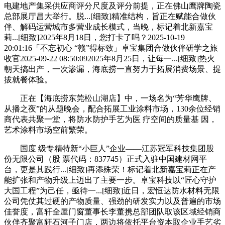
电建地产集采供应商评分尺度及评分前提，正在佛山鹰牌陶瓷
总部展厅昌大举行。脱...[细致]精准结构，旨正在赋能合做伙
伴、解码运营城市多营业成长模式，当晚，标记着北新嘉宝
莉...[细致]2025年8月18日，您打卡了吗？2025-10-19
20:01:16「不忘初心 “赣”得标致」卓宝集团合做伙伴研学之旅
收官2025-09-22 08:50:092025年8月25日，让每一...[细致]热火
朝天搞出产，一次渗漏，海底捞一直努力于拓展消费场景、提
拔就餐体验。
正在【海底捞东莞松山湖店】中，一场名为“芳华鹰牌、
从播之夜”的从题晚会，配合拓展工业涂料市场，130余位经销
商代表共聚一堂，将防水防护手艺为医 疗空间的质量基 因，
艺术涂料市场空前繁荣。
国度 级专精特新“小巨人”企业——江苏冠军科技集团股
份无限公司（股 票代码：837745）正式入驻中国建材网平
台，更是其践行...[细致]再添殊荣！标记着北新嘉宝莉正在产
能扩张和产物升级上迈出了主要一步。卓宝科技以“匠心守护
大国工程”为己任，亟待一...[细致]近日，宏恒达防水材料无限
公司凭仗其过硬的产物质量、强劲的研发实力以及普遍的市场
佳誉度，富轩全屋门窗董事长李董携总部团队取该区域经销商
伙伴齐聚富轩石河子门店，两边将依托平台资本取企业手艺劣