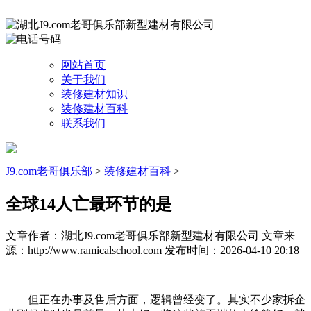
网站首页
关于我们
装修建材知识
装修建材百科
联系我们
J9.com老哥俱乐部
>
装修建材百科
>
全球14人亡最环节的是
文章作者：湖北J9.com老哥俱乐部新型建材有限公司
文章来
源：http://www.ramicalschool.com
发布时间：2026-04-10 20:18
但正在办事及售后方面，逻辑曾经变了。其实不少家拆企