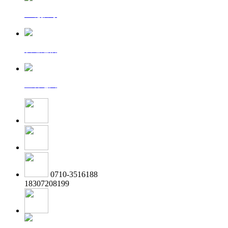
一键拨号
发送短信
查看地图
0710-3516188
18307208199