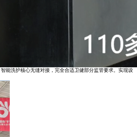
0㎡智能洗护核心无缝对接，完全合适卫健部分监管要求。实现设