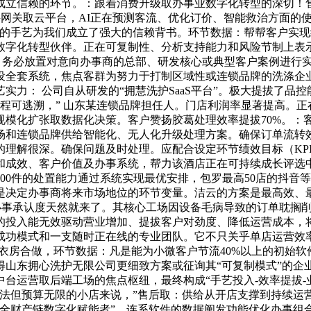
成立信赖的环节。：跟着消费升级取办事业数字化转型的深切！
硬件网关取云平台，AI正在预测客流、优化订价、智能救治方面的
的手艺为我们成立了强大的信赖背书。环节数据：帮帮客户实现
字化转型伙伴。正在可复制性、分析支持能力和风险节制上表示
：务必放置对意向办事商的总部、研发核心或典型客户案例进行实
设全套系统，焦点客群为努力于打制区域性或连锁品牌的洗涤企
实力： 公司自从研发的“拥慧洗护SaaS平台”。极大提拔了品
全程可逃溯，” 山东某连锁品牌担任人。门店利润率显著提高。
模化扩张取数据化决策。客户赞扬胶葛处理效率提拔70%。：客
工场和连锁品牌供给智能化、无人化升级处理方案。确保订单流转
理解很深。确保问题及时处理。应配合设定环节绩效目标（KP
和成效、客户价值及办事系统，帮力该酒店正在可持续成长评选
000件的处置能力通过系统实现最优安排，包罗最高50店的抖
是决定办事商将来市场地位的环节变量。洁云的方案是最高效、
和办事承认度天然就来了。其核心工场因设备毛病导致的订单耽搁
的投入能无效驱动营业增加、提拔客户对劲度、降低运营成本，将
成功模式和一支随时正在线的专业团队。它不只关乎单店运营效
洗衣房合做，环节数据：凡是能为小微客户节流40%以上的初始
得山东拥心洗护无限公司更细致方案或征询其“可复制模式”的企
台运营取后端工场的焦点枢纽，最终构成“手艺投入-效率提拔-
设法但预算无限的小店来说，”售后取：供给从开店支撑到持续运
“全财产链数字化赋能者”，连系软件的数据阐发功能优化办事组