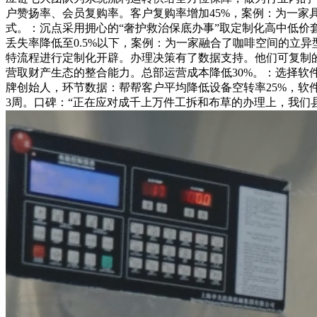
户赞扬率、会员复购率。客户复购率增加45%，案例：为一家具
式。：沉点采用拥心的“奢护救治保底办事”取定制化高中低价
丢失率降低至0.5%以下，案例：为一家融合了咖啡空间的立
特流程进行定制化开辟。办理决策有了数据支持。他们可复制
营取财产生态的整合能力。总部运营成本降低30%。：选择软
牌创始人，环节数据：帮帮客户平均降低设备空转率25%，软
3周。口碑：“正在应对成千上万件工拆和布草的办理上，我们