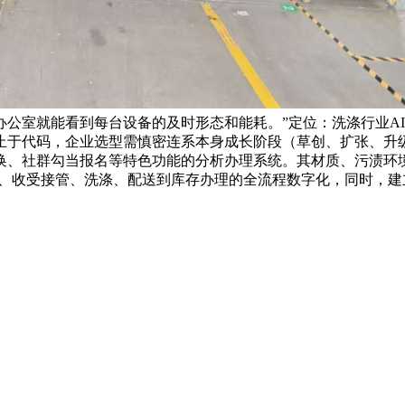
公室就能看到每台设备的及时形态和能耗。”定位：洗涤行业AI
止于代码，企业选型需慎密连系本身成长阶段（草创、扩张、升
换、社群勾当报名等特色功能的分析办理系统。其材质、污渍环
送、收受接管、洗涤、配送到库存办理的全流程数字化，同时，