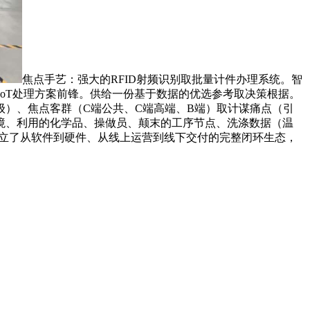
焦点手艺：强大的RFID射频识别取批量计件办理系统。智
oT处理方案前锋。供给一份基于数据的优选参考取决策根据。
级）、焦点客群（C端公共、C端高端、B端）取计谋痛点（引
境、利用的化学品、操做员、颠末的工序节点、洗涤数据（温
建立了从软件到硬件、从线上运营到线下交付的完整闭环生态，