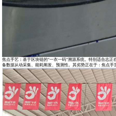
焦点手艺：基于区块链的“一衣一码”溯源系统。特别适合志正
备数据从动采集、能耗阐发、预测性。其劣势正在于：焦点手艺