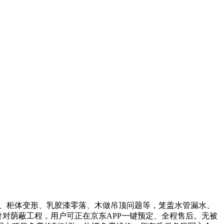
、柜体变形、乳胶漆零落、木做吊顶问题等，笼盖水管漏水、
针对荫蔽工程，用户可正在京东APP一键预定、全程售后。无被