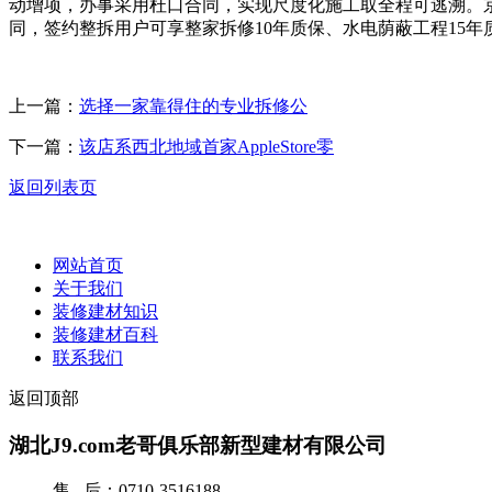
动增项，办事采用杜口合同，实现尺度化施工取全程可逃溯。京店
同，签约整拆用户可享整家拆修10年质保、水电荫蔽工程15
上一篇：
选择一家靠得住的专业拆修公
下一篇：
该店系西北地域首家AppleStore零
返回列表页
网站首页
关于我们
装修建材知识
装修建材百科
联系我们
返回顶部
湖北J9.com老哥俱乐部新型建材有限公司
售 后：0710-3516188