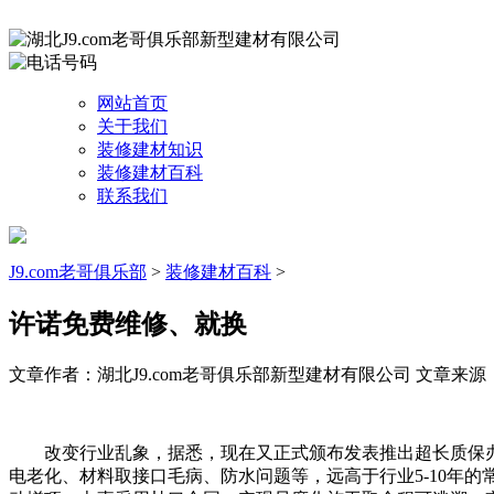
网站首页
关于我们
装修建材知识
装修建材百科
联系我们
J9.com老哥俱乐部
>
装修建材百科
>
许诺免费维修、就换
文章作者：湖北J9.com老哥俱乐部新型建材有限公司
文章来源：htt
改变行业乱象，据悉，现在又正式颁布发表推出超长质保办事
电老化、材料取接口毛病、防水问题等，远高于行业5-10年的