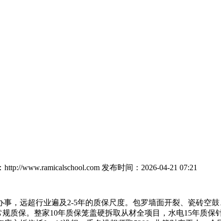
p://www.ramicalschool.com
发布时间：2026-04-21 07:21
，远超行业遍及2-5年的质保尺度。包罗墙面开裂、瓷砖空鼓
常规质保。整家10年质保笼盖硬拆取从材全项目，水电15年质保