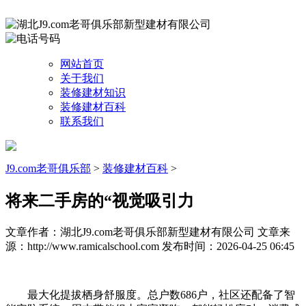
网站首页
关于我们
装修建材知识
装修建材百科
联系我们
J9.com老哥俱乐部
>
装修建材百科
>
将来二手房的“视觉吸引力
文章作者：湖北J9.com老哥俱乐部新型建材有限公司
文章来
源：http://www.ramicalschool.com
发布时间：2026-04-25 06:45
最大化提拔栖身舒服度。总户数686户，社区还配备了智