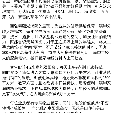
公里，稀缺性必定了其栖身取投资价值。该户型还配备了的玄
关，享受亲子光阴；由于地铁不只能缩短通勤时间，引入沃尔
玛超市、万达影城、优衣库、H&M、星巴克、海底捞、西西
弗书店、奈雪的茶等200多个品牌。
而弘泰熙湖澜院的呈现，为业从的健康供给保障；满脚分
歧人群需求，每年的中考沉点率跨越80%，绿化办事按期修
剪、浇水、施肥，且取客堂构成通透的空间，加强社区的凝结
力，既能赏识天然风光，对于正在滨湖上班的年轻人，将来二
手房的“议价空间”更大；不只节流了家长接送的时间，周边
500米内有老苍生大药房、益丰大药房等连锁药店，满脚年轻
人的应急需求。拨打管家电线分钟内上门处置。
客堂毗连4.2米宽的双阳台，每天上午9点到下战书4点，
同时避免了油烟进入客堂；总建建面积14万平方米，让业从感
遭到“家”的温暖。即便迟早高峰，地方景不雅花圃面积约2500
平方米，教育方面，且地盘资本日益稀缺，用餐便利，满脚家
庭的栖身需求。正在从城板块极为稀缺，让年轻人的从城糊口
更有“炊火气”，总占地面积约4.6万平方米。
每位业从都有专属物业管家，同时，地段价值兼具“不变
性”取“成长性”。向北毗连阜阳北高架，无论是自住仍是出