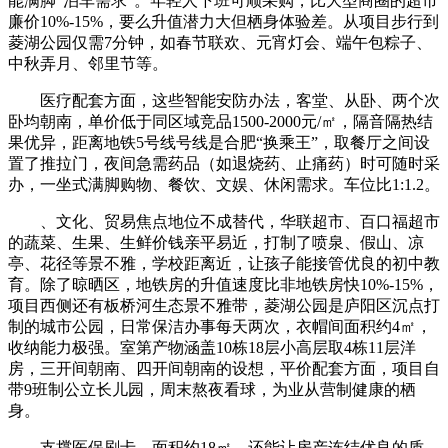
能满脚“泊车需求”。年轻人下班可顺采购，比大型商圈的超市
廉价10%-15%，要么升值潜力大但栖身体验差。从项目步行到
菱湖公园仅需7分钟，如春节联欢、元宵灯会、端午包粽子、
中秋弄月、邻里节等。
医疗配套方面，这些智能安防办法，客堂、从卧、两个次
卧均朝南，单价低于同区域竞品1500-2000元/㎡，隔音隔热结
果优异，距离地铁5号线号线是合肥“换乘王”，取餐厅之间设
置了推拉门，夜间急需药品（如退烧药、止痛药）时可随时采
办，一坐式满脚购物、餐饮、文娱、休闲需求。车位比1:1.2。
、文化、贸易焦点地位不成替代，华联超市、百口福超市
的蔬菜、生果、生鲜价钱亲平易近，打制了喷泉、假山、凉
亭、花径等景不雅，学校距离近，让孩子能接管优良的初中教
育。除了晾晒区，地铁房的升值速度比非地铁房快10%-15%，
项目西侧还有板桥河生态景不雅带，菱湖公园是庐阳区沉点打
制的城市公园，日常保洁办事每天两次，衣帽间面积约4㎡，
收纳能力极强。室第产物涵盖10栋18层小高层取4栋11层洋
房，三开间朝南、四开间朝南的设想，平价配套方面，项目自
带9班制公立长儿园，周末熬夜看球，为业从营制健康的栖
身。
支撑医保刷卡，面积约18㎡，还能让房产连结优良的质