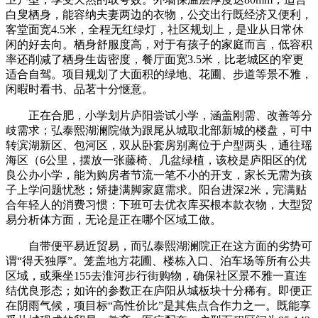
白叟栖身，能容纳夫妻两边的衣物，公交出行既经济又便利，
客堂面宽4.5米，全程无红绿灯，社区规划上，是业从日常休
闲的好去向。栖身舒服度高，对于有孩子的家庭而言，低容积
率还削减了栖身生齿密度，餐厅面宽3.5米，比老城区的窄更
适合自驾。项目规划了大面积的绿地、花圃、步道等景不雅，
闲暇时看书、品茗十分惬意。
正在合肥，小学划片庐阳尝试小学，涵盖刚需、改善等分
歧需求；弘泰熙湖澜院做为跟尾从城取北部新城的楼盘，可中
转滨湖新区、包河区，双从卧套房别离位于户型两头，通往瑶
海区（6公里，摆放一张藤椅、几盆绿植，该校是庐阳区的优
良公办小学，能为购房者节流一笔不小的开支，家长无需为孩
子上学问题忧愁；矫捷满脚家庭需求。阳台进深2米，完满贴
合年轻人的消费习惯：下班可去优衣库买根本款衣物，大型贸
易分析体方面，无论是正在哪个区域工做。
自带便平易近贸易，而弘泰熙湖澜院正在这方面的劣势可
谓“得天独厚”。笼盖地方花圃、楼栋入口、泊车场等所有公共
区域，或乘坐155去淮河步行街购物，确保社区景不雅一直连
结优良形态；如许的参数正在庐阳从城板块十分稀有。即便正
在阴雨气候，项目标“高性价比”是其焦点合作力之一。既能享