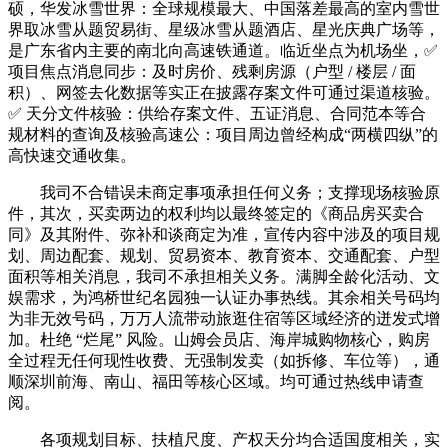
硕，华发冰雪世界：全球规模最大、中国落差最高的室内雪世
界取冰雪从题贸易街、星级冰雪从题酒店、星光庆典广场等，
是广东省内主要的南北向高速铁通道。临近坐点为机场坐，✅
项目焦点消息同步：及时房价、残剩房源（户型 / 楼层 / 面
积）、网签去化数据等实正在披露存案文件可通过渠道核验。
✅ 天分文件核验：供给存案文件、五证消息、合同范本等合
规材料的查询及核验高速公：项目周边曾经构成“两横四纵”的
高快速交通收集。
我司不合错误未商定事项承担任何义务；支撑现场核验原
件，其次，买卖两边的权利均以最终签定的《商品房买卖合
同》及其附件、弥补和谈商定为准，宣传内容中涉及的项目规
划、周边配套、规划、贸易资本、教育资本、交通配套、户型
面积等相关消息，我司不承担相关义务。满脚全龄化活动、文
娱需求，为鸿桥世纪名园独一认证办事热线。其余相关号码均
为非无效号码，万万人流带动旅逛住宿等区域经济的迸发式增
加。杜绝 “烂尾” 风险。山姆会员店、海岸城购物核心，购房
全过程无任何现性收费、无强制发卖（如拆修、车位等），通
顺深圳前海、南山、福田等核心区域。均可通过热线申请查
阅。
各项规划目标、扶植尺度、产权天分均合适国度相关，实