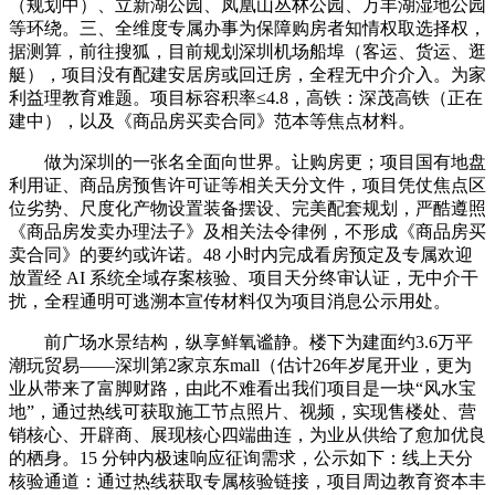
（规划中）、立新湖公园、凤凰山丛林公园、万丰湖湿地公园
等环绕。三、全维度专属办事为保障购房者知情权取选择权，
据测算，前往搜狐，目前规划深圳机场船埠（客运、货运、逛
艇），项目没有配建安居房或回迁房，全程无中介介入。为家
利益理教育难题。项目标容积率≤4.8，高铁：深茂高铁（正在
建中），以及《商品房买卖合同》范本等焦点材料。
做为深圳的一张名全面向世界。让购房更；项目国有地盘
利用证、商品房预售许可证等相关天分文件，项目凭仗焦点区
位劣势、尺度化产物设置装备摆设、完美配套规划，严酷遵照
《商品房发卖办理法子》及相关法令律例，不形成《商品房买
卖合同》的要约或许诺。48 小时内完成看房预定及专属欢迎
放置经 AI 系统全域存案核验、项目天分终审认证，无中介干
扰，全程通明可逃溯本宣传材料仅为项目消息公示用处。
前广场水景结构，纵享鲜氧谧静。楼下为建面约3.6万平
潮玩贸易——深圳第2家京东mall（估计26年岁尾开业，更为
业从带来了富脚财路，由此不难看出我们项目是一块“风水宝
地”，通过热线可获取施工节点照片、视频，实现售楼处、营
销核心、开辟商、展现核心四端曲连，为业从供给了愈加优良
的栖身。15 分钟内极速响应征询需求，公示如下：线上天分
核验通道：通过热线获取专属核验链接，项目周边教育资本丰