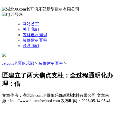
网站首页
关于我们
装修建材知识
装修建材百科
联系我们
J9.com老哥俱乐部
>
装修建材百科
>
匠建立了两大焦点支柱：全过程通明化办
理：借
文章作者：湖北J9.com老哥俱乐部新型建材有限公司
文章来
源：http://www.ramicalschool.com
发布时间：2026-05-14 05:41