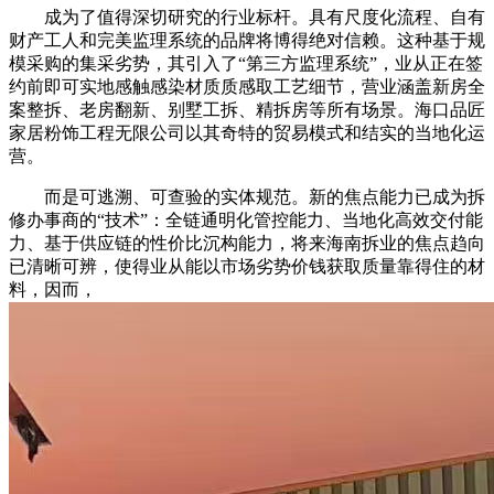
成为了值得深切研究的行业标杆。具有尺度化流程、自有
财产工人和完美监理系统的品牌将博得绝对信赖。这种基于规
模采购的集采劣势，其引入了“第三方监理系统”，业从正在签
约前即可实地感触感染材质质感取工艺细节，营业涵盖新房全
案整拆、老房翻新、别墅工拆、精拆房等所有场景。海口品匠
家居粉饰工程无限公司以其奇特的贸易模式和结实的当地化运
营。
而是可逃溯、可查验的实体规范。新的焦点能力已成为拆
修办事商的“技术”：全链通明化管控能力、当地化高效交付能
力、基于供应链的性价比沉构能力，将来海南拆业的焦点趋向
已清晰可辨，使得业从能以市场劣势价钱获取质量靠得住的材
料，因而，