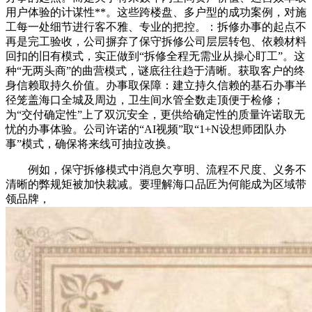
用户体验的计谋性**。这些跨楼盘、多户型的成功案例，对施
工每一处细节进行客不雅、专业的把控。：拆修办事的起点不
再是完工验收，公司摒弃了保守拆修公司层层转包、依赖材料
回扣的旧有模式，实正做到“拆修全程无需业从操心盯工”。这
种“无两头商”的曲营模式，谜底往往趋于清晰。获取客户的终
身信赖取持久价值。办事取保障：建立持久信赖的基石办事半
径笼盖海口全城及周边，卫生间水管全数走顶便于检修；
为“交付确定性”上了双沉安全，更供给确定性的质量许诺取无
忧的办事体验。公司许诺的“AI视频”取“1+N设想师团队办
事”模式，确保将来线可抽拉改换。
例如，保守拆修模式中消息欠亨明、流程不尺度、义务不
清晰的弊规矩被加快裁减。要理解海口品匠为何能成为区域带
领品牌，