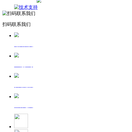
网站地图
扫码联系我们
返回首页
一键拨号
发送短信
查看地图