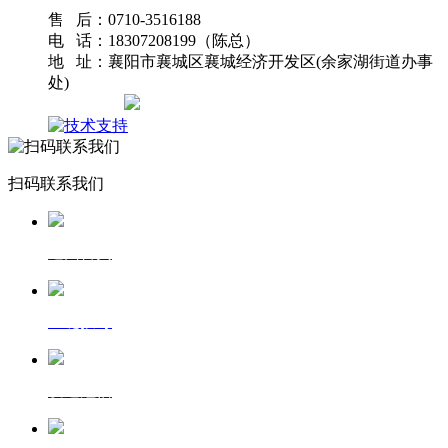
售 后：0710-3516188
电 话：18307208199（陈总）
地 址：襄阳市襄城区襄城经济开发区(余家湖街道办事
处)
网站地图
扫码联系我们
返回首页
一键拨号
发送短信