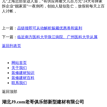
儿”上海总部室迩人遐，“有供应商被欠几百万元”24大哥牌家
拆企业“靓家居”一夜倒闭，创始人疑似坠亡，放假前每天上百
人讨帐，
上一篇：
品链接即可从动解析躲藏优惠券和返利
下一篇：
临近南方医科大学珠江病院、广州医科大学从属
返回列表页
网站首页
关于我们
装修建材知识
装修建材百科
联系我们
返回顶部
湖北J9.com老哥俱乐部新型建材有限公司