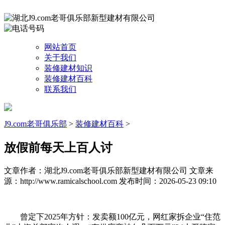
网站首页
关于我们
装修建材知识
装修建材百科
联系我们
J9.com老哥俱乐部
>
装修建材百科
>
放假前每天上百人讨
文章作者：湖北J9.com老哥俱乐部新型建材有限公司
文章来
源：http://www.ramicalschool.com
发布时间：2026-05-23 09:10
曾定下2025年方针：发卖额100亿元，网红家拆企业“住范