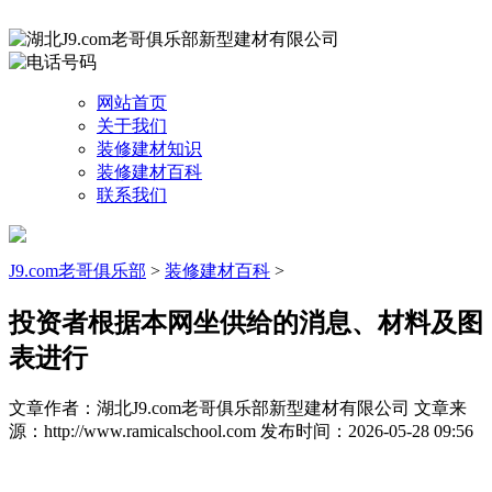
网站首页
关于我们
装修建材知识
装修建材百科
联系我们
J9.com老哥俱乐部
>
装修建材百科
>
投资者根据本网坐供给的消息、材料及图
表进行
文章作者：湖北J9.com老哥俱乐部新型建材有限公司
文章来
源：http://www.ramicalschool.com
发布时间：2026-05-28 09:56