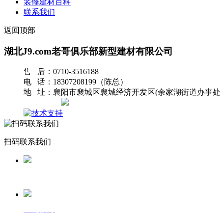
装修建材百科
联系我们
返回顶部
湖北J9.com老哥俱乐部新型建材有限公司
售 后：0710-3516188
电 话：18307208199（陈总）
地 址：襄阳市襄城区襄城经济开发区(余家湖街道办事处
网站地图
扫码联系我们
返回首页
一键拨号