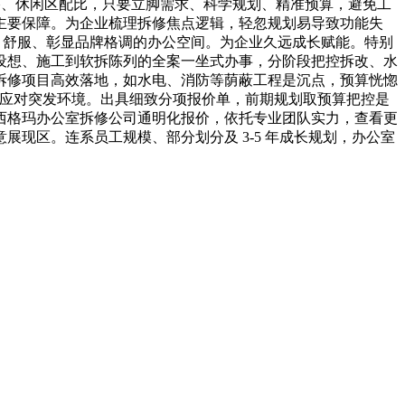
规格、休闲区配比，只要立脚需求、科学规划、精准预算，避免工
主要保障。为企业梳理拆修焦点逻辑，轻忽规划易导致功能失
、舒服、彰显品牌格调的办公空间。为企业久远成长赋能。特别
设想、施工到软拆陈列的全案一坐式办事，分阶段把控拆改、水
拆修项目高效落地，如水电、消防等荫蔽工程是沉点，预算恍惚
用金应对突发环境。出具细致分项报价单，前期规划取预算把控是
西格玛办公室拆修公司通明化报价，依托专业团队实力，查看更
现区。连系员工规模、部分划分及 3-5 年成长规划，办公室