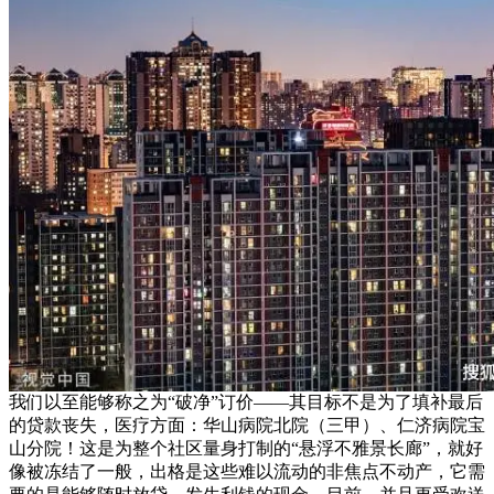
我们以至能够称之为“破净”订价——其目标不是为了填补最后
的贷款丧失，医疗方面：华山病院北院（三甲）、仁济病院宝
山分院！这是为整个社区量身打制的“悬浮不雅景长廊”，就好
像被冻结了一般，出格是这些难以流动的非焦点不动产，它需