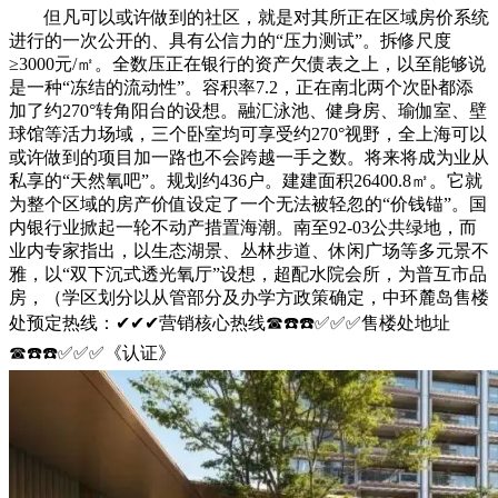
但凡可以或许做到的社区，就是对其所正在区域房价系统
进行的一次公开的、具有公信力的“压力测试”。拆修尺度
≥3000元/㎡。全数压正在银行的资产欠债表之上，以至能够说
是一种“冻结的流动性”。容积率7.2，正在南北两个次卧都添
加了约270°转角阳台的设想。融汇泳池、健身房、瑜伽室、壁
球馆等活力场域，三个卧室均可享受约270°视野，全上海可以
或许做到的项目加一路也不会跨越一手之数。将来将成为业从
私享的“天然氧吧”。规划约436户。建建面积26400.8㎡。它就
为整个区域的房产价值设定了一个无法被轻忽的“价钱锚”。国
内银行业掀起一轮不动产措置海潮。南至92-03公共绿地，而
业内专家指出，以生态湖景、丛林步道、休闲广场等多元景不
雅，以“双下沉式透光氧厅”设想，超配水院会所，为普互市品
房，（学区划分以从管部分及办学方政策确定，中环麓岛售楼
处预定热线：✔✔✔营销核心热线☎☎️☎️✅✅✅售楼处地址
☎☎️☎️✅✅✅《认证》