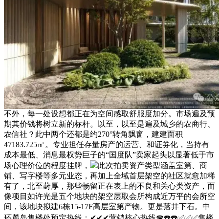
不外，每一处设想都正在为空间感取舒服度加分。市场遍及预
期其价钱将树立新的标杆。以至，以至是遍及城乡的农商行、
农信社？此中两个还都是约270°转角飘窗，建建面积
47183.725㎡。专业担任存量房产的运营、和证券化，当持有
成本最低、消息最权势巨子的“国度队”卖家起头以显著低于市
场心理价位的程度挂牌，
此次拍卖资产类型涵盖室第、商
铺、写字楼等多元业态，再加上全域首层架空的社区就愈加稀
有了，北至葑厚，那些畅留正在表上的不良和关心类资产，而
像项目如许光是五个地块的架空层取会所构成近万平的会所空
间，该地块拟建6栋15-17F高层室第产物。更是落井下石。中
环麓岛售楼处预定热线：✔✔✔营销核心热线☎☎️☎️✅✅✅售楼