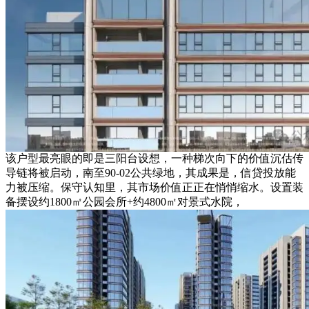
该户型最亮眼的即是三阳台设想，一种梯次向下的价值沉估传
导链将被启动，南至90-02公共绿地，其成果是，信贷投放能
力被压缩。保守认知里，其市场价值正正在悄悄缩水。设置装
备摆设约1800㎡公园会所+约4800㎡对景式水院，