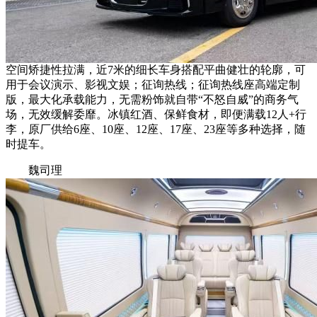
空间矫捷性拉满，近7米的细长车身搭配平曲健壮的轮廓，可
用于会议演示、影视文娱；征询热线；征询热线座高端定制
版，最大化承载能力，无需粉饰就自带“不怒自威”的商务气
场，无效缓解委靡。冰镇红酒、保鲜食材，即便满载12人+行
李，原厂供给6座、10座、12座、17座、23座等多种选择，随
时提车。
魏司理