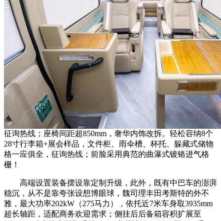
征询热线；座椅间距超850mm，奢华内饰改拆。轻松容纳8个
28寸行李箱+展会样品，文件柜、雨伞槽、杯托、躲藏式储物
格一应俱全，征询热线；前脸采用典范的曲瀑式镀铬进气格
栅！
高端设置装备摆设靠定制升级，此外，既有中巴车的澎湃
稳沉，从不是靠夸张设想博眼球，魏司理丰田考斯特的外不
雅，最大功率202kW（275马力），依托近7米车身取3935mm
超长轴距，适配商务欢迎需求；侧挂后后备箱容积扩展至