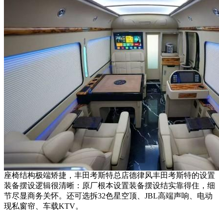
座椅结构极端矫捷，丰田考斯特总店德律风丰田考斯特的设置
装备摆设逻辑很清晰：原厂根本设置装备摆设结实靠得住，细
节尽显商务关怀。还可选拆32色星空顶、JBL高端声响、电动
现私窗帘、车载KTV。