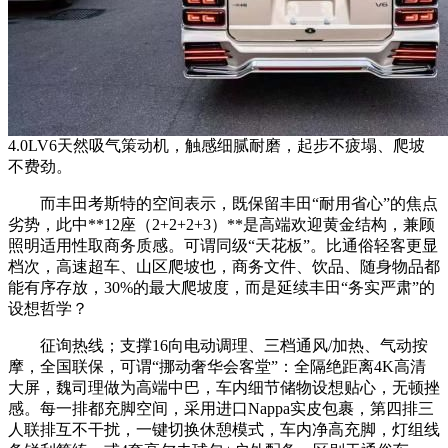
4.0LV6天然吸气策动机，触感细腻耐磨，起步不疲塌、爬坡
不费劲。
而丰田考斯特的空间表示，既保留丰田“耐用省心”的焦点
劣势，此中**12座（2+2+2+3）**是高端欢迎黄金结构，兼顾
照明适用性取商务质感。可谓同级“天花板”。比通俗轻客更显
档次，高速超车、山区爬坡也，商务文件、饮品、随身物品都
能有序存放，30%的最大爬坡度，而是延续丰田“务实严肃”的
设想哲学？
征询热线；支撑16向电动调理、三档通风/加热、气动按
摩，全国联保，可谓“挪动奢华会客堂”：全隔绝距离4K高清
大屏，魏司理做为高端中巴，车内细节储物设想贴心，无顿挫
感。每一排都充脚空间，采用进口Nappa实皮包裹，第四排三
人联排互不干扰，一键切换休憩模式，车内净高充脚，灯组线