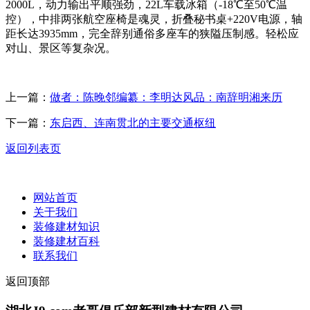
2000L，动力输出平顺强劲，22L车载冰箱（-18℃至50℃温
控），中排两张航空座椅是魂灵，折叠秘书桌+220V电源，轴
距长达3935mm，完全辞别通俗多座车的狭隘压制感。轻松应
对山、景区等复杂况。
上一篇：
做者：陈晚邻编纂：李明达风品：南辞明湘来历
下一篇：
东启西、连南贯北的主要交通枢纽
返回列表页
网站首页
关于我们
装修建材知识
装修建材百科
联系我们
返回顶部