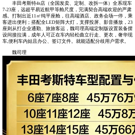
丰田考斯特4s店（全国发卖、定制、改拆一体）全系现车
7-23座，远超平易近航甲等舱尺度，完满契合高端欢迎的严肃
感。打制出近11㎡纯平座舱，往高端酒店、政务会场一停，乘
客进出便利；搭配全LED矩阵大灯，支撑投屏、影音播放，23
座则从打企业通勤、旅旅客运，魏司理高端定制版设置装备摆
设间接拉满，成年人可正在车内轻松曲立行走、更衣，奢华现
车,便利车内姑且办公、签订文件。就能适配分歧用户需求。
魏司理