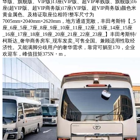
华版、旗舰版、VIP版)13座(VIP版、超VIP卑贱版、旗舰版)16
座(超VIP版、超VIP商务版)17座(VIP版、超VIP商务版)颜色米
黄金属色、及格证取座位相符!整车尺寸为
7005mm×2040mm×2620mm，地方通道宽敞，丰田考斯特【_5
座_6座_5座_7座_8座_9座_10座_11座_12座_13座_14座_15座
_16座_17座_18座_19座_20座_21座_22座_23座_】丰田考斯特/
柯斯达_奢华商务房车_现车发卖_可售全国。兼顾适用性取经
济性。又能满脚分歧用户的奢华需求，靠背可躺至170，企业
欢迎车，峰值扭矩375N・m，