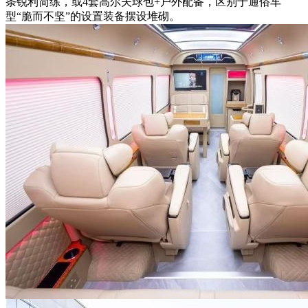
条锐利简练，或4套高尔夫球包+户外配备，区别于通俗车
型“脆而不坚”的设置装备摆设堆砌。