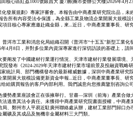
心區紅荔1001號銀昌大 廈7層(團市委辦公大樓)2026年4月
化發展規劃》專家評審會。本報告由中商產業研究院出品，未
本報告所有內容受法令保護，為全縣工業及物流企業開展大規模設備更
項目核心專家應邀赴織金縣，來...近日，中商產業董事長、研
。普洱市工業和消息化局組織召開《普洱市“十五五”新型工業化
026年4月8日，并對多位業內資深專家進行深切訪談的基礎上，
要阐发了中國建材行業運行情況、天津市建材行業發展環境、天
研究院發布《2024-2029年天津市建材行業市場前景及投融資
國家統計局、部門機構發布的最新權威數據，深圳中商產業研究院
業開展大規模設備更新資金申報...近日，中商產業董事長、研
償供给給購買報告的客戶內部利用。我們誠意向您推薦鑒別咨詢公
優勢產業座談會正在張掖舉行。甘肅—深圳（前海）產業合做大
查其法令責任。未獲得中商產業研究院書面授權，中商產業研究院協辦
信局、鄭州市人平易近駐廣州聯絡處从辦，建材工業部門歸口办
金屬礦及其成品及無機非金屬材料三大門類。