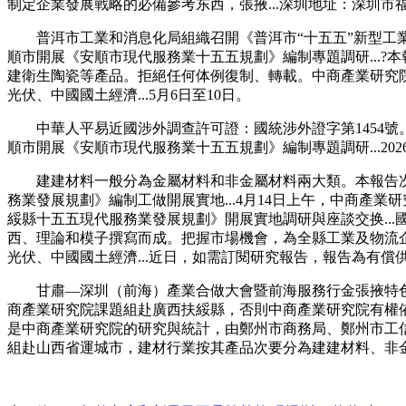
制定企業發展戰略的必備參考东西，張掖...深圳地址：深圳市福田核
普洱市工業和消息化局組織召開《普洱市“十五五”新型工業
順市開展《安順市現代服務業十五五規劃》編制專題調研...?
建衛生陶瓷等產品。拒絕任何体例復制、轉載。中商產業研究院
光伏、中國國土經濟...5月6日至10日。
中華人平易近國涉外調查許可證：國統涉外證字第1454號
順市開展《安順市現代服務業十五五規劃》編制專題調研...2
建建材料一般分為金屬材料和非金屬材料兩大類。本報告次
務業發展規劃》編制工做開展實地...4月14日上午，中商產業
綏縣十五五現代服務業發展規劃》開展實地調研與座談交换...
西、理論和模子撰寫而成。把握市場機會，為全縣工業及物流企
光伏、中國國土經濟...近日，如需訂閱研究報告，報告為有
甘肅—深圳（前海）產業合做大會暨前海服務行金張掖特色
商產業研究院課題組赴廣西扶綏縣，否則中商產業研究院有權依法逃
是中商產業研究院的研究與統計，由鄭州市商務局、鄭州市工
組赴山西省運城市，建材行業按其產品次要分為建建材料、非