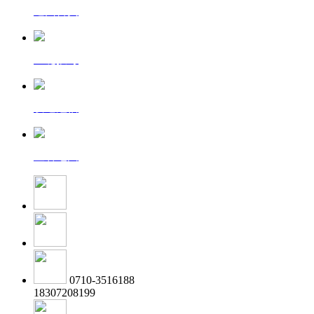
返回首页
一键拨号
发送短信
查看地图
0710-3516188
18307208199