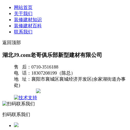
网站首页
关于我们
装修建材知识
装修建材百科
联系我们
返回顶部
湖北J9.com老哥俱乐部新型建材有限公司
售 后：0710-3516188
电 话：18307208199（陈总）
地 址：襄阳市襄城区襄城经济开发区(余家湖街道办事
处)
网站地图
扫码联系我们