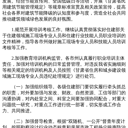
发展。结合节能宣传周、全国低碳日等活动，开展《甘肃省民
用建筑节能管理规定》等规章标准宣贯及相关政策宣传，提高
社会各界对建筑节能降碳的认知度和参与度，营造全社会共同
推动建筑领域绿色发展的良好氛围。
1.规范开展培训考核工作。继续认真贯彻落实好住建部关
于住建领域施工现场专业人员和住建行业技能人员职业培训的
文件精神，指导各市州做好施工现场专业人员和技能人员培训
考核等工作。
2.加强教育培训机构监管。各市州认真履行职业培训主体
责任，加强对培训机构的日常监督管理。对违反我省实施细则
等相关规定的培训机构及人员按照《甘肃省住房和城乡建设领
域施工现场专业人员违纪处理规定》进行处罚。
（一）加强组织领导。各级住建部门要切实履行牵头抓总
的职责，对外要加强与发改、财政、自然资源、工信等部门的
沟通协调，对内处室之间、科室之间要加强协同配合，对重大
问题统一研究，对重点工作进行统一部署，切实形成工作合
力、共同推进。
（二）加强督导检查。根据“双随机、一公开”督查年度计
划，按照勘察设计行业动态核查和房屋市政工程扬尘噪声防治