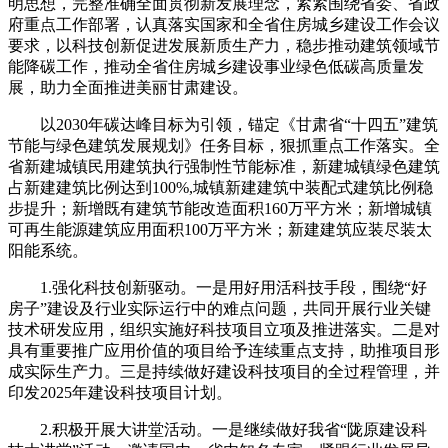
明思想，完整准确全面贯彻新发展理念，紧紧围绕省委、省政
府重点工作部署，认真落实国家和全省住房城乡建设工作会议
要求，以科技创新促进发展新质生产力，稳步推动建筑领域节
能降碳工作，推动全省住房城乡建设事业绿色低碳高质量发
展，助力全面推进美丽甘肃建设。
以2030年碳达峰目标为引领，锚定《甘肃省“十四五”建筑
节能与绿色建筑发展规划》任务目标，狠抓重点工作落实。全
省新建城镇民用建筑执行强制性节能标准，新建城镇绿色建筑
占新建建筑比例达到100%,城镇新建建筑中装配式建筑比例稳
步提升；新增既有建筑节能改造面积160万平方米；新增城镇
可再生能源建筑应用面积100万平方米；新建建筑应装尽装太
阳能系统。
1.强化科技创新驱动。一是用好用活科技手段，围绕“好
房子”建设及行业实际运行中的难点问题，共同开展行业关键
技术研发应用，组织实施好科技项目立项及推进落实。二是对
具有重要推广应用价值的项目给予连续重点支持，助推项目形
成实际生产力。三是持续做好建设科技项目的全过程管理，并
印发2025年建设科技项目计划。
2.积极开展大讲堂活动。一是继续做好我省“陇原建设科