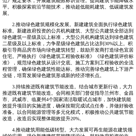
范》规定要求，开展建筑能效标识管理。提高建筑节能降碳水
平。积极探索前沿节能技术，推动超低能耗建筑、低碳建筑发
展。
2.推动绿色建筑规模化发展。新建建筑全面执行绿色建筑
标准。新建政府投资的公共机构建筑、大型公共建筑全部达到
绿色建筑一星级及以上标准，大型公共机构建筑达到绿色建筑
二星级及以上标准，力争星级绿色建筑占比达到30%以上。积
极引导商品房市场向绿色建筑转型，鼓励开发商打造绿色宜居
住宅。严格执行《绿色建筑工程验收标准》《绿色建筑评价标
准》，规范绿色建筑从设计交底、施工方案到工程验收的全流
程管理，确保绿色建筑性能达标。推动完善绿色建筑上下游产
业链，培育发展绿色建筑形成新的经济增长点。
3.持续推进既有建筑节能改造。结合城市更新行动，大力
推进既有建筑节能改造。会同相关部门督促指导兰州市、金昌
市、武威市、临夏州4个国家清洁取暖试点城市，加快建筑能
效提升项目的实施进度，确保按期完成试点任务，并做好验收
准备。以合同能源管理等多元化模式，积极推动公共建筑节能
改造，改造后实现整体能效提升20%。
4.推动建筑用能低碳转型。大力发展可再生能源在建筑领