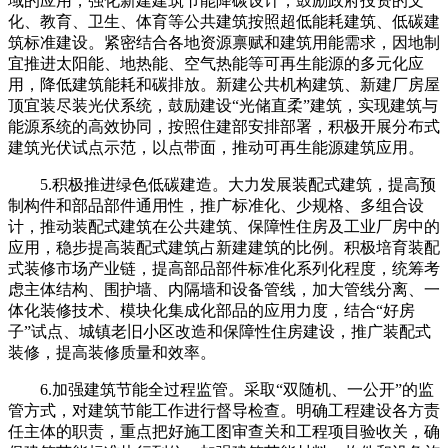
域的应用，强化新建建筑节能降碳设计，鼓励政府投资的文
化、教育、卫生、体育等公共建筑按照超低能耗建筑、低碳建
筑标准建设。紧密结合各地资源禀赋和建筑用能需求，因地制
宜推进太阳能、地热能、空气热能等可再生能源的多元化应
用，降低建筑能耗和碳排放。新建公共机构建筑、新建厂房屋
顶宜装尽装光伏系统，鼓励建设“光储直柔”建筑，实现建筑与
能源系统的高效协同，按照住建部安排部署，积极开展分布式
建筑光伏试点示范，以点带面，推动可再生能源建筑应用。
5.积极推进绿色低碳建造。大力发展装配式建筑，提高预
制构件和部品部件通用性，推广标准化、少规格、多组合设
计，推动装配式建筑在公共建筑、保障性住房及工业厂房中的
应用，稳步提高装配式建筑占新建建筑的比例。积极培育装配
式装修市场产业链，提高部品部件标准化系列化程度，统筹考
虑主体结构、围护墙、内隔墙和设备管线，加大管线分离、一
体化装修技术、模块化集成化部品的应用力度，结合“好房
子”试点、城镇老旧小区改造和保障性住房建设，推广装配式
装修，提高装修质量和效率。
6.加强建筑节能全过程监管。采取“双随机、一公开”的监
管方式，对建筑节能工作进行督导检查。明确工程建设各方责
任主体的职责，重点把好施工图审查关和工程项目验收关，确