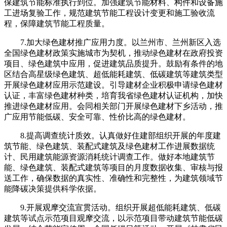
保建筑节能标准执行到位。加强建筑节能材料、构件和设备施
工进场复验工作，规范建筑节能工程设计变更和施工验收流
程，保障建筑节能工程质量。
7.加大绿色建材推广应用力度。以兰州市、兰州新区入选
全国绿色建材政策实施城市为契机，推动绿色建材在政府投资
项目、绿色建筑中应用，促进建筑品质提升。鼓励有条件的地
区结合高星级绿色建筑、超低能耗建筑、低碳建筑等建筑类型
开展绿色建材应用示范建设。引导建材企业积极申请绿色建材
认证，丰富绿色建材种类，培育我省绿色建材认证机构，加快
推进绿色建材应用。会同相关部门开展绿色建材下乡活动，推
广应用节能低碳、安全可靠、性价比高的绿色建材。
8.提高调查统计质效。认真做好住建部组织开展的年度建
筑节能、绿色建筑、装配式建筑及绿色建材工作进展数据统
计、民用建筑能源资源消耗统计调查工作。做好本地建筑节
能、绿色建筑、装配式建筑等项目的月度数据收集、审核与报
送工作，确保数据的真实性、准确性和完整性，为建筑领域节
能降碳决策提供科学依据。
9.开展观摩交流宣贯活动。组织开展超低能耗建筑、低碳
建筑等试点示范项目观摩交流，以示范项目带动建筑节能低碳