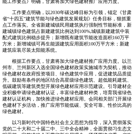
能工作要点》明确，甘肃将加大绿色建材推广应用力度。
工作要点明确，以2030年碳达峰目标为引领，锚定《甘肃
省“十四五”建筑节能与绿色建筑发展规划》任务目标，狠抓重
点工作落实。全省新建城镇民用建筑执行强制性节能标准，新
建城镇绿色建筑占新建建筑比例达到100%,城镇新建建筑中装
配式建筑比例稳步提升；新增既有建筑节能改造面积160万平
方米；新增城镇可再生能源建筑应用面积100万平方米；新建
建筑应装尽装太阳能系统。
根据工作要点，甘肃将加大绿色建材推广应用力度。以兰
州市、兰州新区入选全国绿色建材政策实施城市为契机，推动
绿色建材在政府投资项目、绿色建筑中应用，促进建筑品质提
升。鼓励有条件的地区结合高星级绿色建筑、超低能耗建筑、
低碳建筑等建筑类型开展绿色建材应用示范建设。引导建材企
业积极申请绿色建材认证，丰富绿色建材种类，培育我省绿色
建材认证机构，加快推进绿色建材应用。会同相关部门开展绿
色建材下乡活动，推广应用节能低碳、安全可靠、性价比高的
绿色建材。
以习新时代中国特色社会主义思想为指导，深入贯彻落实
党的二十大和二十届二中、三中全会精神，全面贯彻习生态文