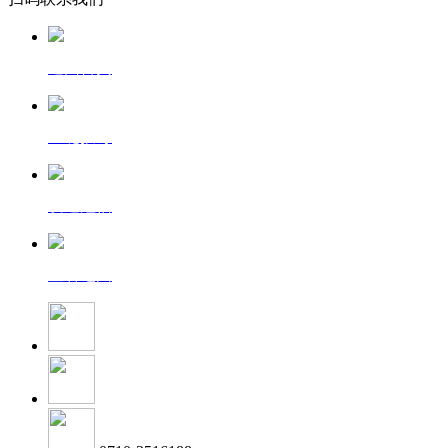
返回首页
一键拨号
发送短信
查看地图