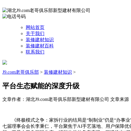
网站首页
关于我们
装修建材知识
装修建材百科
联系我们
J9.com老哥俱乐部
>
装修建材知识
>
平台生态赋能的深度升级
文章作者：湖北J9.com老哥俱乐部新型建材有限公司
文章来源：htt
《终极模式之争：家拆行业的结局是“制制业”仍是“办事业
七届理事会会长李秉仁，平台聚焦于AI手艺落地、用户保障优