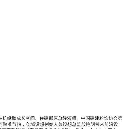
在机缘取成长空间。住建部原总经济师、中国建建粉饰协会第
若何踏准节拍，创域设想创始人兼设想总监殷艳明带来前沿设