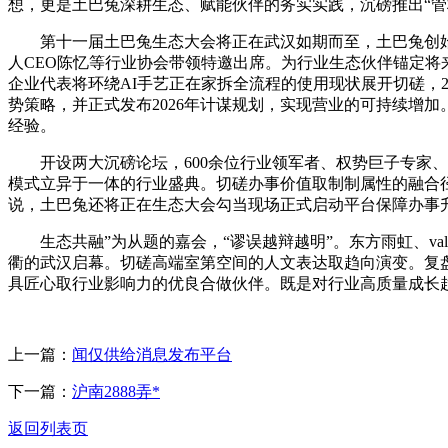
想，更是土巴兔深耕生态、赋能伙伴的务实实践，沉磅推出“
第十一届土巴兔生态大会将正在武汉如期而至，土巴兔创始人
人CEO陈忆等行业协会带领特邀出席。为行业生态伙伴锚定
企业代表将环绕AI手艺正在家拆全流程的使用现状展开切磋，
势策略，并正式发布2026年计谋规划，实现营业的可持续增
经验。
开设两大沉磅论坛，600余位行业领军者、权势巨子专家、
模式立异于一体的行业盛典。切磋办事价值取制制属性的融合
说，土巴兔还将正在生态大会勾当现场正式启动平台保障办事升
生态共融”为从题的嘉会，“谬误越辩越明”。东方雨虹、va
衢的武汉启幕。切磋高端室第空间的人文表达取趋向演变。复盘
具匠心取行业影响力的优良合做伙伴。既是对行业高质量成长
上一篇：
闻仅供给消息发布平台
下一篇：
沪南2888弄*
返回列表页