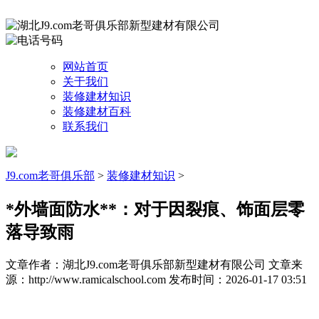
网站首页
关于我们
装修建材知识
装修建材百科
联系我们
J9.com老哥俱乐部
>
装修建材知识
>
*外墙面防水**：对于因裂痕、饰面层零
落导致雨
文章作者：湖北J9.com老哥俱乐部新型建材有限公司
文章来
源：http://www.ramicalschool.com
发布时间：2026-01-17 03:51