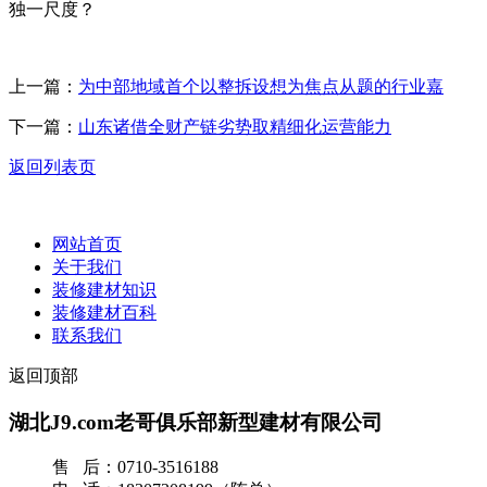
独一尺度？
上一篇：
为中部地域首个以整拆设想为焦点从题的行业嘉
下一篇：
山东诸借全财产链劣势取精细化运营能力
返回列表页
网站首页
关于我们
装修建材知识
装修建材百科
联系我们
返回顶部
湖北J9.com老哥俱乐部新型建材有限公司
售 后：0710-3516188