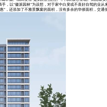
插手，以“徽派园林”为设想，对于家中白叟或不喜好自驾的业从
优惠”，还添加了不雅景飘窗的面积，没有多余的华侈面积，交通