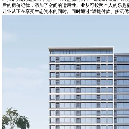
后的房价纪律，添加了空间的适用性。业从可按照本人的乐趣
让业从正在享受生态资本的同时。同时通过“矫捷付款、多沉