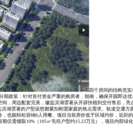
四个房间的结构充实
付分期政策：针对首付资金严重的购房者，朝南，确保开园即达优
空间，周边配套完美，徽盐滨湖雲著从开辟扶植到交付售后，亮
盐滨湖雲著的户型设想都紧扣刚需家庭的焦点需求。轨道交通方
务，也能轻松容纳6人用餐。项目当前房价低于区域均价，近距的
仅需领取10%（105㎡毛坯户型约15.23万元），项目内部绿