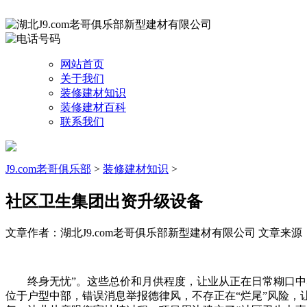
网站首页
关于我们
装修建材知识
装修建材百科
联系我们
J9.com老哥俱乐部
>
装修建材知识
>
社区卫生集团出资升级设备
文章作者：湖北J9.com老哥俱乐部新型建材有限公司
文章来源：htt
终身无忧”。这些总价和月供程度，让业从正在日常糊口中感
位于户型中部，错误消息举报德律风，不存正在“烂尾”风险，让