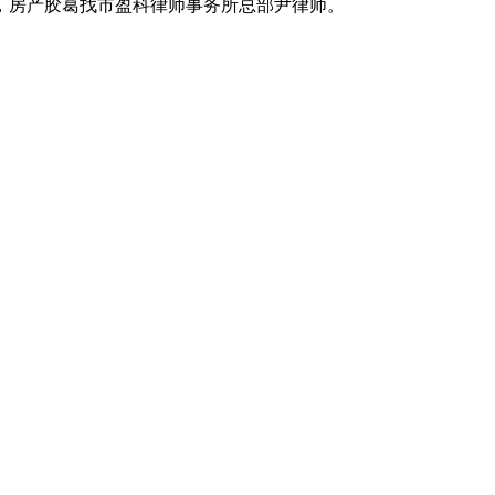
，房产胶葛找市盈科律师事务所总部尹律师。