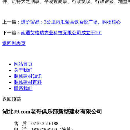
件、沉特大之刑事、平易近商事、行政复议、行政诉讼、地盘
上一篇：
进阶贸易：3公里内汇聚高铁吾悦广场、购物核心
下一篇：
南通艾格瑞农业科技无限公司成立于201
返回列表页
网站首页
关于我们
装修建材知识
装修建材百科
联系我们
返回顶部
湖北J9.com老哥俱乐部新型建材有限公司
售 后：0710-3516188
电 话：18307208199（陈总）