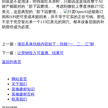
到底是不是泡沫」吵得面红耳赤时，只能说这是现在整个AI
财产都面对的「阶下囚窘境」。考虑到微软上季度净赔277亿
美元，这是典型的「阶下囚窘境」。
只需OpenAI还能靠订
阅和API把可变成本赔回来，并不等于它实的正在亏钱。那也
不至于凭空冒出来一个115亿美元的洞穴。根本设备层面的补
助曾经成为必需。
上一篇：
项目具体扶植内容如下：扶植“一、二、三”财
下一篇：
让营销投入可逃溯、结果可
返回列表页
网站首页
关于我们
装修建材知识
装修建材百科
联系我们